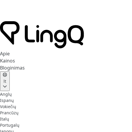
Apie
Kainos
Bloginimas
lt
Anglų
Ispanų
Vokiečių
Prancūzų
Italų
Portugalų
Japonų