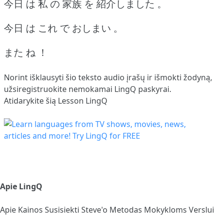
今日 は 私 の 家族 を 紹介しました 。
今日 は これ で おしまい 。
また ね ！
Norint išklausyti šio teksto audio įrašų ir išmokti žodyną,
užsiregistruokite
nemokamai LingQ paskyrai.
Atidarykite šią Lesson LingQ
Apie LingQ
Apie
Kainos
Susisiekti
Steve'o Metodas
Mokykloms
Verslui