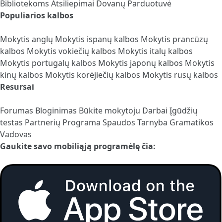
Bibliotekoms
Atsiliepimai
Dovanų Parduotuvė
Populiarios kalbos
Mokytis anglų
Mokytis ispanų kalbos
Mokytis prancūzų
kalbos
Mokytis vokiečių kalbos
Mokytis italų kalbos
Mokytis portugalų kalbos
Mokytis japonų kalbos
Mokytis
kinų kalbos
Mokytis korėjiečių kalbos
Mokytis rusų kalbos
Resursai
Forumas
Bloginimas
Būkite mokytoju
Darbai
Įgūdžių
testas
Partnerių Programa
Spaudos Tarnyba
Gramatikos
Vadovas
Gaukite savo mobiliąją programėlę čia: