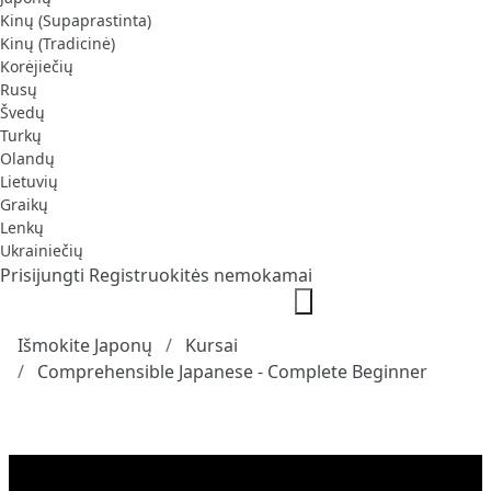
Kinų (Supaprastinta)
Kinų (Tradicinė)
Korėjiečių
Rusų
Švedų
Turkų
Olandų
Lietuvių
Graikų
Lenkų
Ukrainiečių
Prisijungti
Registruokitės nemokamai
Išmokite Japonų
Kursai
Comprehensible Japanese - Complete Beginner