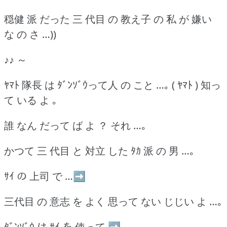
穏健 派 だった 三 代目 の 教え子 の 私 が 嫌い
な の さ …))
♪♪ ～
ﾔﾏﾄ 隊長 は ﾀﾞﾝｿﾞｳって人 の こと …｡ ( ﾔﾏﾄ ) 知っ
て いる よ ｡
誰 なん だって ば よ ？ それ …｡
かつて 三 代目 と 対立 した ﾀｶ 派 の 男 …｡
ｻｲ の 上司 で …➡
三代目 の 意志 を よく 思って ない じじい よ …｡
ﾀﾞﾝｿﾞｳ は ｻｲ を 使って ➡