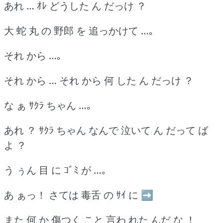
あれ … ｵﾚ どうした ん だっけ ？
大 蛇 丸 の 野郎 を 追っかけて …｡
それ から …｡
それ から … それ から 何 した ん だっけ ？
な ぁ ｻｸﾗ ちゃん …｡
あれ ？ ｻｸﾗ ちゃん なんで 泣いて ん だって ば
よ ？
う ぅん 目 に ｺﾞﾐ が …｡
あ ぁっ！ さては 毒舌 の ｻｲ に ➡
また 何 か 傷つく こと 言わ れた んだ な ！