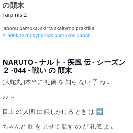
の顛末
Tarpinis 2
Japonų pamoka, skirta skaitymo praktikai
Pradėkite mokytis šios pamokos dabar
NARUTO - ナルト - 疾風 伝 - シーズン
２ -044 - 戦い の 顛末
(大蛇丸 )本当に 礼儀 を 知ら ない 子 ね ｡
♪♪ ～
目上 の 人間 に 話しかける とき は ➡
ちゃんと 顔 を 見せて 話す の が 礼儀 よ ｡