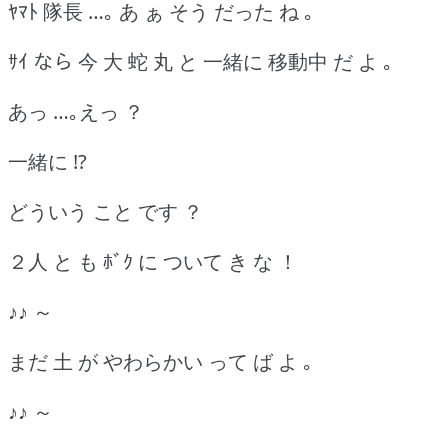
ﾔﾏﾄ 隊長 …｡ あ ぁ そう だった ね ｡
ｻｲ なら 今 大 蛇 丸 と 一緒に 移動中 だ よ ｡
あっ …｡えっ ？
一緒に !?
どういう こと です ？
２人 と も ﾎﾞｸ に ついて き な ！
♪♪ ～
まだ 土 が やわらかい って ば よ ｡
♪♪ ～