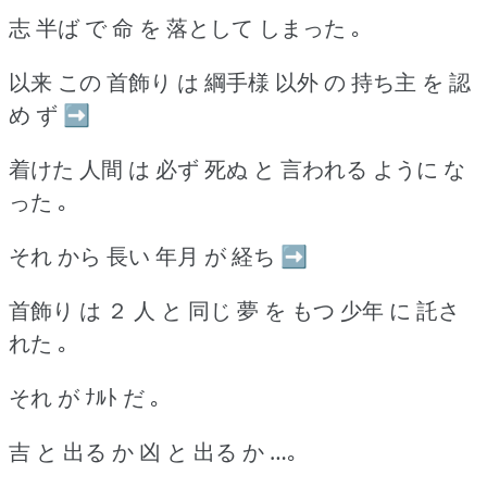
志 半ば で 命 を 落として しまった ｡
以来 この 首飾り は 綱手様 以外 の 持ち主 を 認
め ず ➡
着けた 人間 は 必ず 死ぬ と 言われる ように な
った ｡
それ から 長い 年月 が 経ち ➡
首飾り は ２ 人 と 同じ 夢 を もつ 少年 に 託さ
れた ｡
それ が ﾅﾙﾄ だ ｡
吉 と 出る か 凶 と 出る か …｡