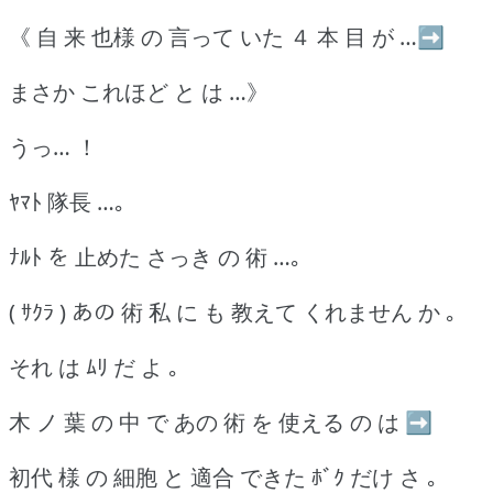
《 自 来 也様 の 言って いた ４ 本 目 が …➡
まさか これほど と は …》
うっ… ！
ﾔﾏﾄ 隊長 …｡
ﾅﾙﾄ を 止めた さっき の 術 …｡
( ｻｸﾗ ) あの 術 私 に も 教えて くれません か ｡
それ は ﾑﾘ だ よ ｡
木 ノ 葉 の 中 で あの 術 を 使える の は ➡
初代 様 の 細胞 と 適合 できた ﾎﾞｸ だけ さ ｡