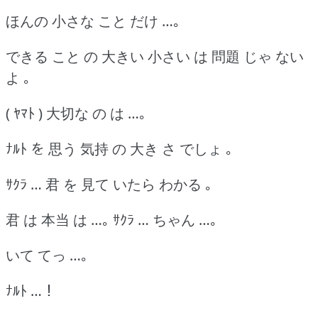
ほんの 小さな こと だけ …｡
できる こと の 大きい 小さい は 問題 じゃ ない
よ ｡
( ﾔﾏﾄ ) 大切な の は …｡
ﾅﾙﾄ を 思う 気持 の 大き さ でしょ ｡
ｻｸﾗ … 君 を 見て いたら わかる ｡
君 は 本当 は …｡ ｻｸﾗ … ちゃん …｡
いて てっ …｡
ﾅﾙﾄ …！