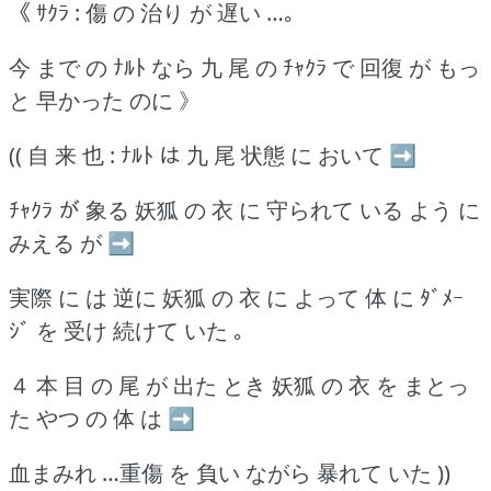
《 ｻｸﾗ : 傷 の 治り が 遅い …｡
今 まで の ﾅﾙﾄ なら 九 尾 の ﾁｬｸﾗ で 回復 が もっ
と 早かった のに 》
(( 自 来 也 : ﾅﾙﾄ は 九 尾 状態 に おいて ➡
ﾁｬｸﾗ が 象る 妖狐 の 衣 に 守られて いる よう に
みえる が ➡
実際 に は 逆に 妖狐 の 衣 に よって 体 に ﾀﾞﾒｰ
ｼﾞ を 受け 続けて いた ｡
４ 本 目 の 尾 が 出た とき 妖狐 の 衣 を まとっ
た やつ の 体 は ➡
血まみれ …重傷 を 負い ながら 暴れて いた ))