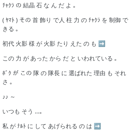
ﾁｬｸﾗ の 結晶 石 な ん だ よ ｡
( ﾔﾏﾄ ) その 首 飾り で人 柱 力 の ﾁｬｸﾗ を 制御 で
きる ｡
初代 火影 様 が 火影 たり えた の も ➡
この 力 が あった から だ と いわれている ｡
ﾎﾞｸ が この 隊 の 隊長 に 選ばれた 理由 も それ
さ ｡
♪♪ ～
いつも そう …｡
私 が ﾅﾙﾄ に して あげられる の は ➡