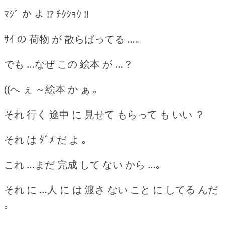
ﾏｼﾞ か よ !? ﾁｸｼｮｳ !!
ｻｲ の 荷物 が 散らばってる …｡
でも …なぜ この 絵本 が …？
((へ ぇ ～絵本 か ぁ ｡
それ 行く 途中 に 見せて もらって も いい ？
それ は ﾀﾞﾒ だ よ ｡
これ …まだ 完成 して ない から …｡
それ に …人 に は 渡さ ない こと に してる んだ
｡