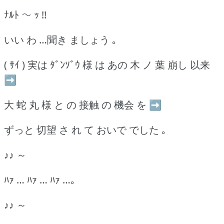
ﾅﾙﾄ ～ ｯ !!
いい わ …聞き ましょう ｡
( ｻｲ ) 実は ﾀﾞﾝｿﾞｳ 様 は あの 木 ノ 葉 崩し 以来
➡
大 蛇 丸 様 と の 接触 の 機会 を ➡
ずっと 切望 さ れ て おいで でした ｡
♪♪ ～
ﾊｧ … ﾊｧ … ﾊｧ …｡
♪♪ ～