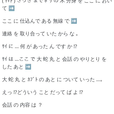
( ﾔﾏﾄ ) さっき まで ﾎﾞｸ の 木 分身 を ここ に おい
て ➡
ここ に 仕込んで ある 無線 で ➡
連絡 を 取り合って いた から な ｡
ｻｲ に … 何 が あった ん です か !?
ｻｲ は …ここ で 大 蛇 丸 と 会話 の やりとり を
した あと ➡
大 蛇 丸 と ｶﾌﾞﾄ の あと に ついて いった …｡
えっ !?どういう こと だって ば よ !?
会話 の 内容 は ？