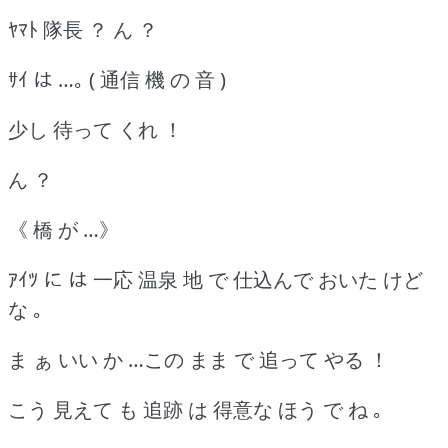
ﾔﾏﾄ 隊長 ？ ん ？
ｻｲ は …｡ ( 通信 機 の 音 )
少し 待って くれ ！
ん ？
《 橋 が …》
ｱｲﾂ に は 一応 温泉 地 で 仕込んで おいた けど
な ｡
ま ぁ いい か …この まま で 追って やる ！
こう 見えて も 追跡 は 得意な ほう で ね ｡