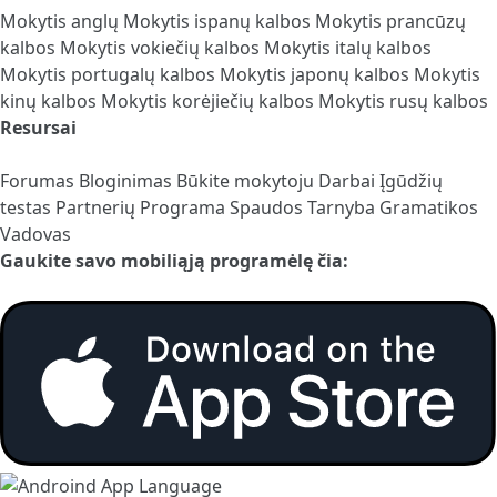
Mokytis anglų
Mokytis ispanų kalbos
Mokytis prancūzų
kalbos
Mokytis vokiečių kalbos
Mokytis italų kalbos
Mokytis portugalų kalbos
Mokytis japonų kalbos
Mokytis
kinų kalbos
Mokytis korėjiečių kalbos
Mokytis rusų kalbos
Resursai
Forumas
Bloginimas
Būkite mokytoju
Darbai
Įgūdžių
testas
Partnerių Programa
Spaudos Tarnyba
Gramatikos
Vadovas
Gaukite savo mobiliąją programėlę čia: