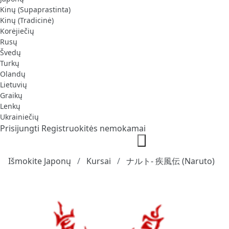
Kinų (Supaprastinta)
Kinų (Tradicinė)
Korėjiečių
Rusų
Švedų
Turkų
Olandų
Lietuvių
Graikų
Lenkų
Ukrainiečių
Prisijungti
Registruokitės nemokamai
Išmokite Japonų
Kursai
ナルト- 疾風伝 (Naruto)