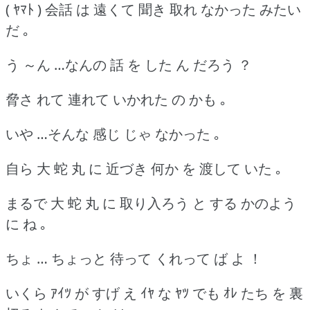
( ﾔﾏﾄ ) 会話 は 遠くて 聞き 取れ なかった みたい
だ ｡
う ～ん …なんの 話 を した ん だろう ？
脅さ れて 連れて いかれた の かも ｡
いや …そんな 感じ じゃ なかった ｡
自ら 大 蛇 丸 に 近づき 何か を 渡して いた ｡
まるで 大 蛇 丸 に 取り入ろう と する かのよう
に ね ｡
ちょ … ちょっと 待って くれって ば よ ！
いくら ｱｲﾂ が すげ え ｲﾔ な ﾔﾂ でも ｵﾚ たち を 裏