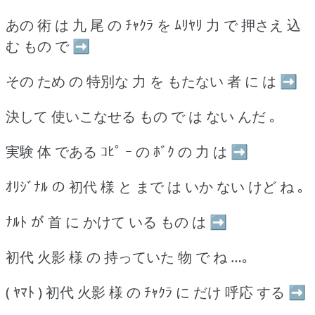
あの 術 は 九 尾 の ﾁｬｸﾗ を ﾑﾘﾔﾘ 力 で 押さえ 込
む もの で ➡
その ため の 特別な 力 を もたない 者 に は ➡
決して 使いこなせる もの で は ない んだ ｡
実験 体 である ｺﾋﾟ ｰ の ﾎﾞｸ の 力 は ➡
ｵﾘｼﾞﾅﾙ の 初代 様 と まで は いか ない けど ね ｡
ﾅﾙﾄ が 首 に かけて いる もの は ➡
初代 火影 様 の 持っていた 物 で ね …｡
( ﾔﾏﾄ ) 初代 火影 様 の ﾁｬｸﾗ に だけ 呼応 する ➡