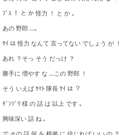
ﾌﾞｽ ！ と か 怪力 ！ と か ｡
あの 野郎 …｡
ｻｲ は 怪力 なんて 言ってない でしょう が ！
あれ ？そっ そう だっけ ？
勝手に 増やす な …この 野郎 ！
そう いえば ﾔﾏﾄ 隊長 ｻｲ は ？
ﾀﾞﾝｿﾞｳ 様 の 話 は 以上 です ｡
興味深い 話 ね ｡
で その 話 何 を 根拠 に 信じれば いい の ？