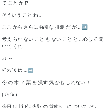
て こと か !?
そういう こと ね ｡
ここ から さらに 強引な 推測 だ が …➡
考え られ ない こと も ない こと と …心して 聞
いて くれ ｡
♪♪ ～
ﾀﾞﾝｿﾞｳ は …➡
今 の 木 ノ 葉 を 潰す 気 かも しれない ！
( ﾁｬｲﾑ )
今日 は ｢初代 火影 の 首飾り ｣に ついて だ ｡