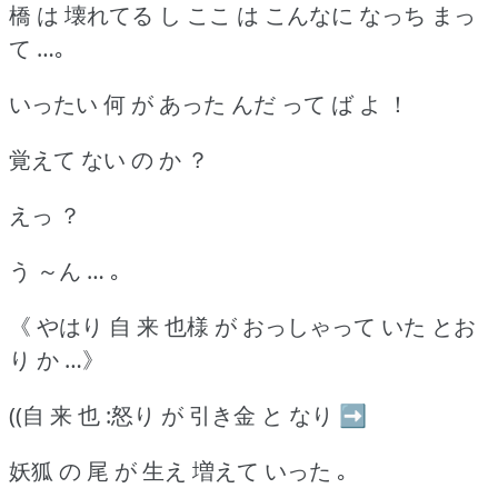
橋 は 壊れてる し ここ は こんなに なっち まっ
て …｡
いったい 何 が あった んだ って ば よ ！
覚えて ない の か ？
えっ ？
う ～ん … ｡
《 やはり 自 来 也様 が おっしゃって いた とお
り か …》
((自 来 也 :怒り が 引き金 と なり ➡
妖狐 の 尾 が 生え 増えて いった ｡