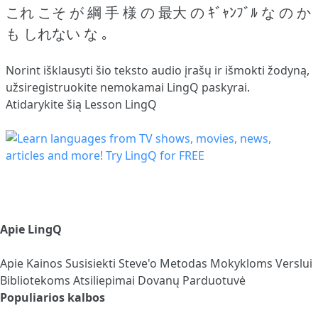
これ こそ が 綱 手 様 の 最大 の ｷﾞｬﾝﾌﾞﾙ な の か
も しれない な ｡
Norint išklausyti šio teksto audio įrašų ir išmokti žodyną,
užsiregistruokite
nemokamai LingQ paskyrai.
Atidarykite šią Lesson LingQ
Apie LingQ
Apie
Kainos
Susisiekti
Steve'o Metodas
Mokykloms
Verslui
Bibliotekoms
Atsiliepimai
Dovanų Parduotuvė
Populiarios kalbos