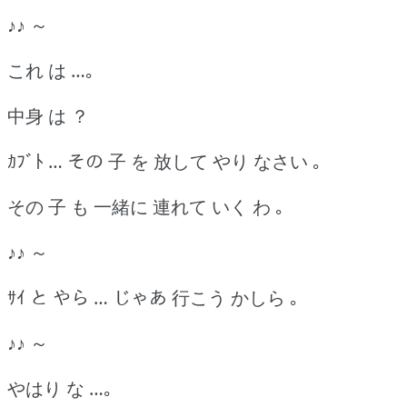
♪♪ ～
これ は …｡
中身 は ？
ｶﾌﾞﾄ … その 子 を 放して やり なさい ｡
その 子 も 一緒に 連れて いく わ ｡
♪♪ ～
ｻｲ と やら … じゃあ 行こう かしら ｡
♪♪ ～
やはり な …｡