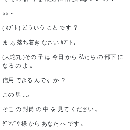
♪♪ ～
( ｶﾌﾞﾄ ) どういう こと です ？
ま ぁ 落ち着き なさい ｶﾌﾞﾄ ｡
(大蛇丸 )その 子 は 今日 から 私たち の 部下 に
なる の よ ｡
信用 できる んです か ？
この 男 …｡
そこ の 封筒 の 中 を 見て ください ｡
ﾀﾞﾝｿﾞｳ 様 から あなた へ です ｡