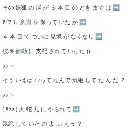
その 妖狐 の 尾 が ３ 本 目 の とき まで は ➡
ｱｲﾂ も 意識 を 保って いた が ➡
４ 本 目 で ついに 見境 が なくなり ➡
破壊 衝動 に 支配 されて いった ))
♪♪ ～
そう いえば ｵﾚって なんで 気絶 して た ん だ ？
♪♪ ～
( ｻｸﾗ ) 大 蛇 丸 に やられて ➡
気絶 して いた の よ …｡えっ ？