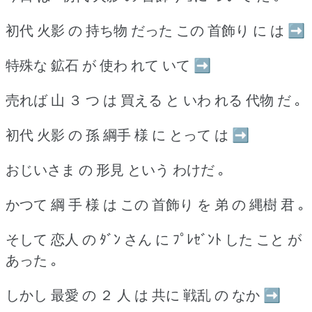
初代 火影 の 持ち物 だった この 首飾り に は ➡
特殊な 鉱石 が 使わ れて いて ➡
売れば 山 ３ つ は 買える と いわ れる 代物 だ ｡
初代 火影 の 孫 綱手 様 に とって は ➡
おじいさま の 形見 という わけだ ｡
かつて 綱 手 様 は この 首飾り を 弟 の 縄樹 君 ｡
そして 恋人 の ﾀﾞﾝ さん に ﾌﾟﾚｾﾞﾝﾄ した こと が
あった ｡
しかし 最愛 の ２ 人 は 共に 戦乱 の なか ➡