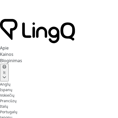
Apie
Kainos
Bloginimas
lt
Anglų
Ispanų
Vokiečių
Prancūzų
Italų
Portugalų
Japonų