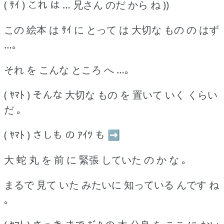
( ｻｲ ) これ は … 兄さん のだ から ね ))
この 絵本 は ｻｲ に とって は 大切な もの の はず
…｡
それ を こんな ところ へ …｡
( ﾔﾏﾄ ) そんな 大切な もの を 置いて いく くらい
だ ｡
( ﾔﾏﾄ ) さしも の ｱｲﾂ も ➡
大 蛇 丸 を 前 に 緊張 していた の か な ｡
まるで 見て いた みたいに 知っている んです ね
｡