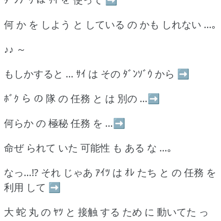
何 か を しよう と している の かも しれない …｡
♪♪ ～
もしかすると … ｻｲ は その ﾀﾞﾝｿﾞｳ から ➡
ﾎﾞｸ ら の 隊 の 任務 と は 別の …➡
何らか の 極秘 任務 を …➡
命ぜ られて いた 可能性 も ある な …｡
なっ…!? それ じゃあ ｱｲﾂ は ｵﾚ たち と の 任務 を
利用 して ➡
大 蛇 丸 の ﾔﾂ と 接触 する ため に 動いてた っ