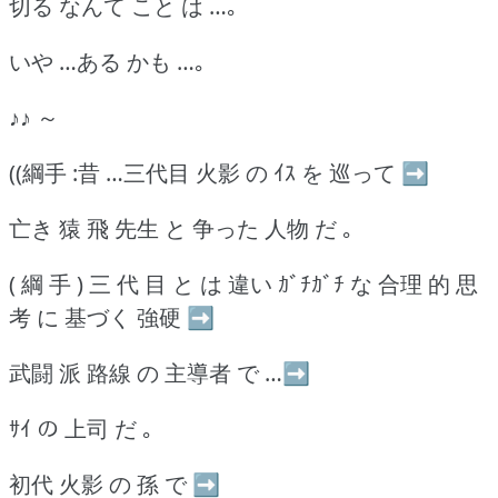
切る なんて こと は …｡
いや …ある かも …｡
♪♪ ～
((綱手 :昔 …三代目 火影 の ｲｽ を 巡って ➡
亡き 猿 飛 先生 と 争った 人物 だ ｡
( 綱 手 ) 三 代 目 と は 違い ｶﾞﾁｶﾞﾁ な 合理 的 思
考 に 基づく 強硬 ➡
武闘 派 路線 の 主導者 で …➡
ｻｲ の 上司 だ ｡
初代 火影 の 孫 で ➡