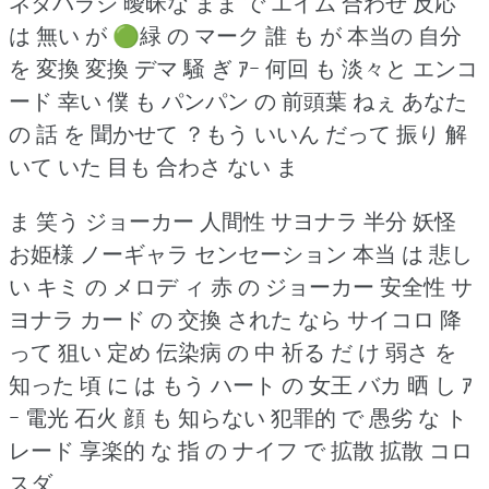
ネタバラシ
曖昧な まま で エイム 合わせ 反応
は 無い が 🟢緑 の マーク 誰 も が 本当の 自分
を 変換 変換 デマ 騒
ぎ ｱｰ 何回 も 淡々と エンコ
ード 幸い 僕 も パンパン の 前頭葉 ねぇ あなた
の 話 を 聞かせて
？もう いいん だって 振り 解
いて いた 目も 合わさ ない ま
ま 笑う ジョーカー 人間性 サヨナラ 半分 妖怪
お姫様 ノーギャラ センセーション 本当 は 悲し
い キミ の メロデ
ィ 赤 の ジョーカー 安全性 サ
ヨナラ カード の 交換 された なら サイコロ 降
って 狙い 定め 伝染病 の 中 祈る だ
け 弱さ を
知った 頃 に は もう ハート の 女王 バカ 晒
し ｱ
ｰ 電光 石火 顔 も 知らない 犯罪的 で 愚劣 な ト
レード 享楽的 な 指 の ナイフ で 拡散 拡散 コロ
スダ