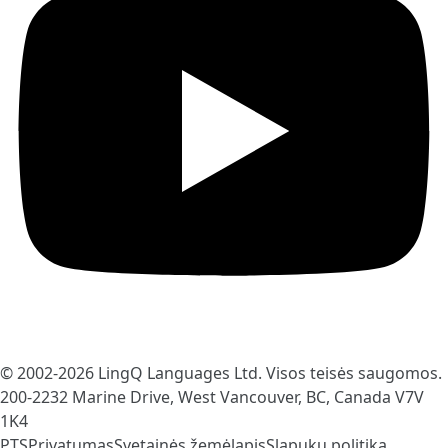
© 2002-2026
LingQ Languages Ltd.
Visos teisės saugomos.
200-2232 Marine Drive, West Vancouver, BC, Canada
V7V
1K4
PTS
Privatumas
Svetainės žemėlapis
Slapukų politika