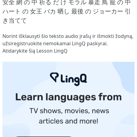
安全 網 の 中 祈る だ
け モラル 暴走 鳥 籠 の 中
ハート の 女王 バカ 晒し 最後 の ジョーカー 引
き当てて
Norint išklausyti šio teksto audio įrašų ir išmokti žodyną,
užsiregistruokite
nemokamai LingQ paskyrai.
Atidarykite šią Lesson LingQ