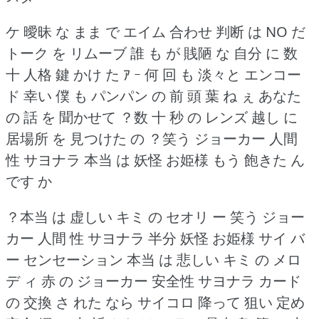
ケ 曖昧 な まま で エイム 合わせ 判断 は NO だ
トーク を リムーブ 誰 も が 賎陋 な 自分 に 数
十 人格 鍵 かけ
た ｱ ｰ 何 回 も 淡々と エンコー
ド 幸い 僕 も パンパン の 前 頭 葉 ね ぇ あなた
の 話 を 聞かせて
？数 十 秒 の レンズ 越し に
居場所 を 見つけた の
？笑う ジョーカー 人間
性 サヨナラ 本当 は 妖怪 お姫様 もう 飽きた ん
です か
？本当 は 虚しい キミ の セオリ
ー 笑う ジョー
カー 人間 性 サヨナラ 半分 妖怪 お姫様 サイ バ
ー センセーション 本当 は 悲しい キミ の メロ
デ
ィ 赤 の ジョーカー 安全性 サヨナラ カード
の 交換 さ れた なら サイコロ 降って 狙い 定め