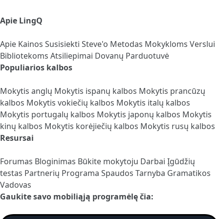
Apie LingQ
Apie
Kainos
Susisiekti
Steve'o Metodas
Mokykloms
Verslui
Bibliotekoms
Atsiliepimai
Dovanų Parduotuvė
Populiarios kalbos
Mokytis anglų
Mokytis ispanų kalbos
Mokytis prancūzų
kalbos
Mokytis vokiečių kalbos
Mokytis italų kalbos
Mokytis portugalų kalbos
Mokytis japonų kalbos
Mokytis
kinų kalbos
Mokytis korėjiečių kalbos
Mokytis rusų kalbos
Resursai
Forumas
Bloginimas
Būkite mokytoju
Darbai
Įgūdžių
testas
Partnerių Programa
Spaudos Tarnyba
Gramatikos
Vadovas
Gaukite savo mobiliąją programėlę čia: