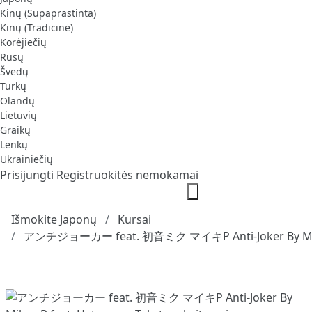
Kinų (Supaprastinta)
Kinų (Tradicinė)
Korėjiečių
Rusų
Švedų
Turkų
Olandų
Lietuvių
Graikų
Lenkų
Ukrainiečių
Prisijungti
Registruokitės nemokamai
Išmokite Japonų
Kursai
アンチジョーカー feat. 初音ミク マイキP Anti-Joker By Mikey