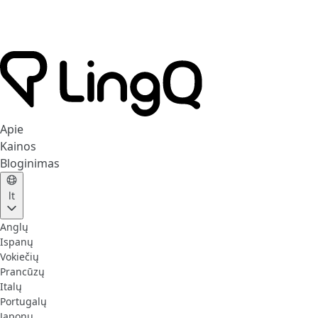
Apie
Kainos
Bloginimas
lt
Anglų
Ispanų
Vokiečių
Prancūzų
Italų
Portugalų
Japonų