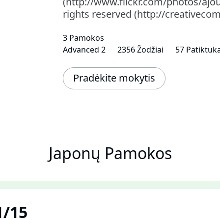
(http://www.flickr.com/photos/aj
rights reserved (http://creativeco
3 Pamokos
Advanced 2
2356 Žodžiai
57 Patiktuka
Pradėkite mokytis
Japonų Pamokos
/15