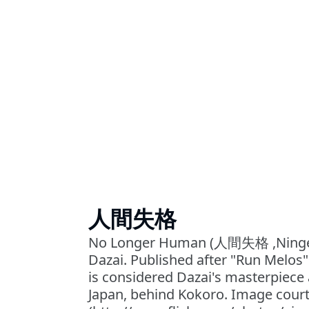
人間失格
No Longer Human (人間失格 ,Ningen 
Dazai. Published after "Run Melos
is considered Dazai's masterpiece 
Japan, behind Kokoro. Image court