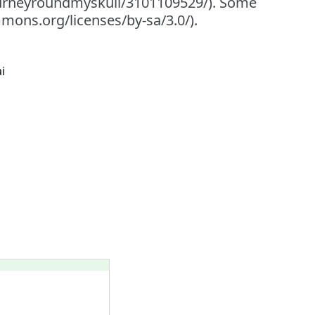
ourneyroundmyskull/3101109529/). Some
mmons.org/licenses/by-sa/3.0/).
i