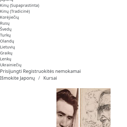
Kinų (Supaprastinta)
Kinų (Tradicinė)
Korėjiečių
Rusų
Švedų
Turkų
Olandų
Lietuvių
Graikų
Lenkų
Ukrainiečių
Prisijungti
Registruokitės nemokamai
Išmokite Japonų
Kursai