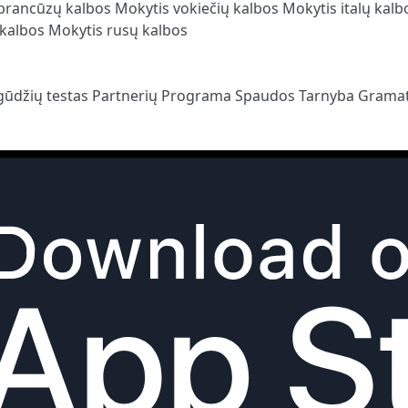
prancūzų kalbos
Mokytis vokiečių kalbos
Mokytis italų kal
 kalbos
Mokytis rusų kalbos
gūdžių testas
Partnerių Programa
Spaudos Tarnyba
Gramat