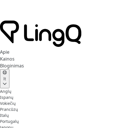
Apie
Kainos
Bloginimas
lt
Anglų
Ispanų
Vokiečių
Prancūzų
Italų
Portugalų
Japonų