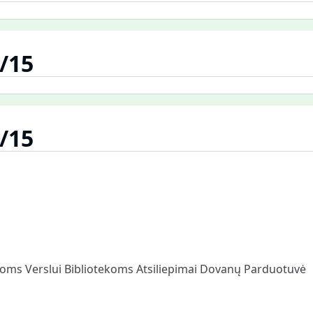
/15
/15
loms
Verslui
Bibliotekoms
Atsiliepimai
Dovanų Parduotuvė