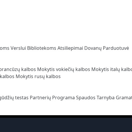
loms
Verslui
Bibliotekoms
Atsiliepimai
Dovanų Parduotuvė
prancūzų kalbos
Mokytis vokiečių kalbos
Mokytis italų kal
 kalbos
Mokytis rusų kalbos
gūdžių testas
Partnerių Programa
Spaudos Tarnyba
Gramat