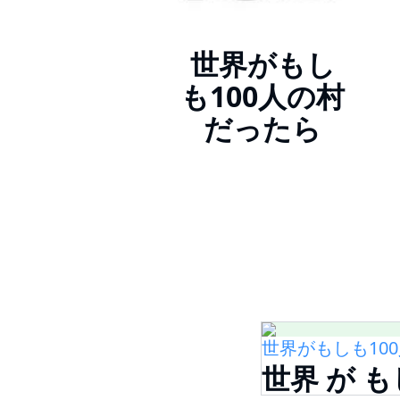
世界がもし
も100人の村
だったら
世界がもしも10
世界 が も