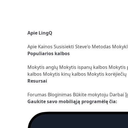
Apie LingQ
Apie
Kainos
Susisiekti
Steve'o Metodas
Mokyk
Populiarios kalbos
Mokytis anglų
Mokytis ispanų kalbos
Mokytis 
kalbos
Mokytis kinų kalbos
Mokytis korėjiečių
Resursai
Forumas
Bloginimas
Būkite mokytoju
Darbai
Į
Gaukite savo mobiliąją programėlę čia: