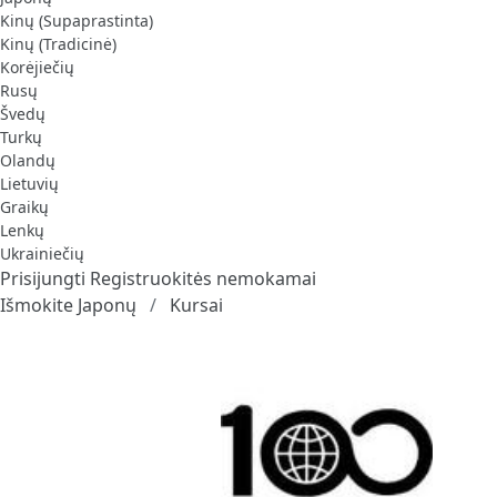
Kinų (Supaprastinta)
Kinų (Tradicinė)
Korėjiečių
Rusų
Švedų
Turkų
Olandų
Lietuvių
Graikų
Lenkų
Ukrainiečių
Prisijungti
Registruokitės nemokamai
Išmokite Japonų
Kursai