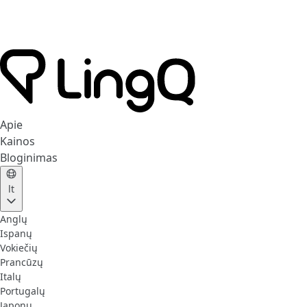
Apie
Kainos
Bloginimas
lt
Anglų
Ispanų
Vokiečių
Prancūzų
Italų
Portugalų
Japonų