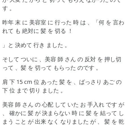
す 。
昨年 末 に 美容室 に 行った 時 は 、「何 を 言わ
れて も 絶対に 髪 を 切る ！
」と 決めて 行き ました 。
そして ついに 、美容 師 さん の 反対 を 押し切
って 、髪 を 切って もらった のです 。
肩 下 15 cm 位 あった 髪 を 、ばっさり あご の
下 位 まで 切り ました 。
美容 師 さん の 心配 して いた お 手入れ です が
、 確かに 髪 が 決まらない 時 に 髪 を 結って し
まう こと が 出来 なく なりました が 、 髪 を 乾