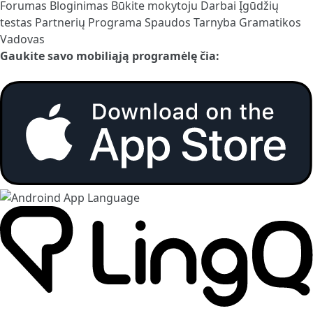
Forumas
Bloginimas
Būkite mokytoju
Darbai
Įgūdžių
testas
Partnerių Programa
Spaudos Tarnyba
Gramatikos
Vadovas
Gaukite savo mobiliąją programėlę čia: