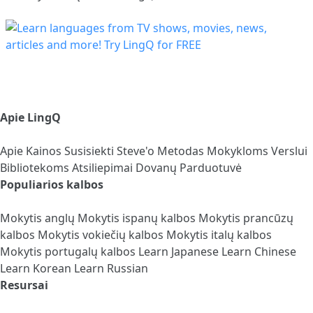
Apie LingQ
Apie
Kainos
Susisiekti
Steve'o Metodas
Mokykloms
Verslui
Bibliotekoms
Atsiliepimai
Dovanų Parduotuvė
Populiarios kalbos
Mokytis anglų
Mokytis ispanų kalbos
Mokytis prancūzų
kalbos
Mokytis vokiečių kalbos
Mokytis italų kalbos
Mokytis portugalų kalbos
Learn Japanese
Learn Chinese
Learn Korean
Learn Russian
Resursai