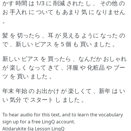
かす 時間 は 1/3 に 削減 された し 、 その他 の
お 手入れ に ついて も あまり 気 に なりません
。
髪 を 切ったら 、耳 が 見える ように なった の
で 、新しい ピアス を 5 個 も 買い ました 。
新しい ピアス を 買ったら 、なんだか おしゃれ
が 楽しく なって きて 、洋服 や 化粧品 や ブー
ツ を 買い ました 。
年末 年始 の お出かけ が 楽しくて 、新年 は い
い 気分 で スタート し ました 。
To hear audio for this text, and to learn the vocabulary
sign up
for a free LingQ account.
Atidarykite šią Lesson LingQ