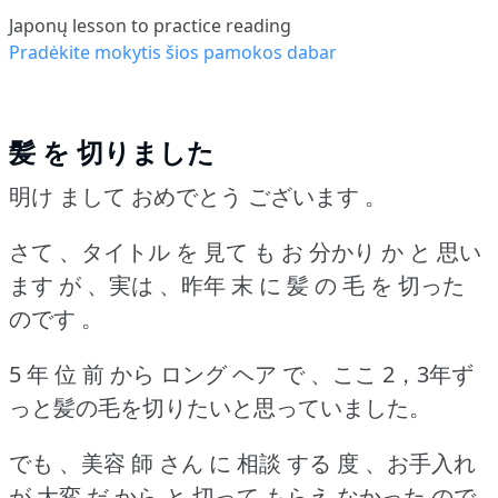
Japonų lesson to practice reading
Pradėkite mokytis šios pamokos dabar
髪 を 切りました
明け まして おめでとう ございます 。
さて 、タイトル を 見て も お 分かり か と 思い
ます が 、実は 、昨年 末 に 髪 の 毛 を 切った
のです 。
5 年 位 前 から ロング ヘア で 、ここ 2，3年ず
っと髪の毛を切りたいと思っていました。
でも 、美容 師 さん に 相談 する 度 、お手入れ
が 大変 だ から と 切って もらえ なかった ので