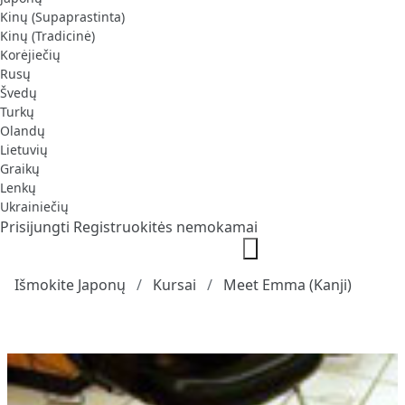
Kinų (Supaprastinta)
Kinų (Tradicinė)
Korėjiečių
Rusų
Švedų
Turkų
Olandų
Lietuvių
Graikų
Lenkų
Ukrainiečių
Prisijungti
Registruokitės nemokamai
Išmokite Japonų
Kursai
Meet Emma (Kanji)