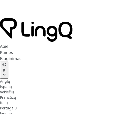
Apie
Kainos
Bloginimas
lt
Anglų
Ispanų
Vokiečių
Prancūzų
Italų
Portugalų
Japonų