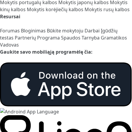
Mokytis portugalų kalbos
Mokytis japonų kalbos
Mokytis
kinų kalbos
Mokytis korėjiečių kalbos
Mokytis rusų kalbos
Resursai
Forumas
Bloginimas
Būkite mokytoju
Darbai
Įgūdžių
testas
Partnerių Programa
Spaudos Tarnyba
Gramatikos
Vadovas
Gaukite savo mobiliąją programėlę čia: