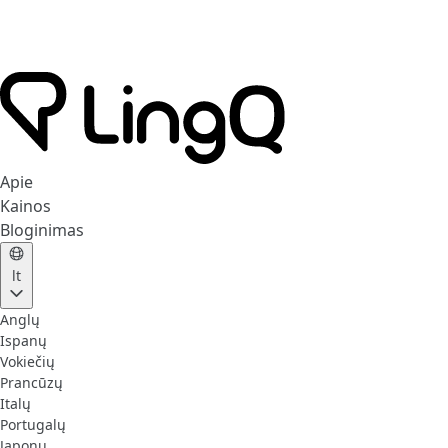
Apie
Kainos
Bloginimas
lt
Anglų
Ispanų
Vokiečių
Prancūzų
Italų
Portugalų
Japonų