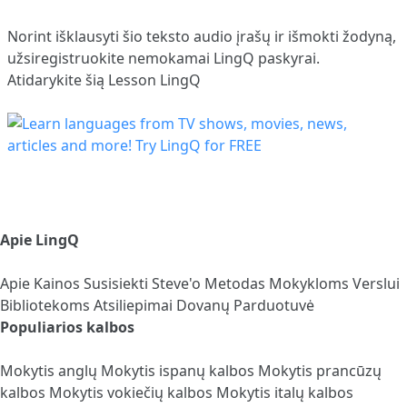
Norint išklausyti šio teksto audio įrašų ir išmokti žodyną,
užsiregistruokite
nemokamai LingQ paskyrai.
Atidarykite šią Lesson LingQ
Apie LingQ
Apie
Kainos
Susisiekti
Steve'o Metodas
Mokykloms
Verslui
Bibliotekoms
Atsiliepimai
Dovanų Parduotuvė
Populiarios kalbos
Mokytis anglų
Mokytis ispanų kalbos
Mokytis prancūzų
kalbos
Mokytis vokiečių kalbos
Mokytis italų kalbos