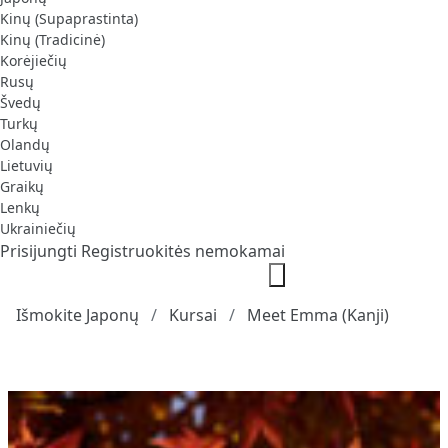
Kinų (Supaprastinta)
Kinų (Tradicinė)
Korėjiečių
Rusų
Švedų
Turkų
Olandų
Lietuvių
Graikų
Lenkų
Ukrainiečių
Prisijungti
Registruokitės nemokamai
Išmokite Japonų
Kursai
Meet Emma (Kanji)