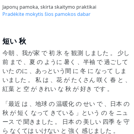
Japonų pamoka, skirta skaitymo praktikai
Pradėkite mokytis šios pamokos dabar
短い 秋
今朝 、我が家 で 初 氷 を 観測 しました 。
少し
前 まで 、夏 の ように 暑く 、半袖 で 過ごして
いた のに 、あっという間 に 冬 に なって しま
いました 。
私 は 、花 が たくさん 咲く 春 と 、
紅葉 と 空 が きれい な 秋 が 好き です 。
「最近 は 、地球 の 温暖化 の せい で 、日本 の
秋 が 短く なって きている 」という の を ニュ
ース で 聞きました 。
日本 の 美しい 四季 を 守
ら なくては いけない と 強く 感じました 。