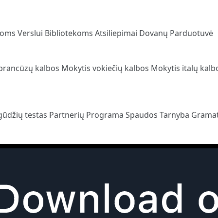
loms
Verslui
Bibliotekoms
Atsiliepimai
Dovanų Parduotuvė
prancūzų kalbos
Mokytis vokiečių kalbos
Mokytis italų kal
gūdžių testas
Partnerių Programa
Spaudos Tarnyba
Gramat