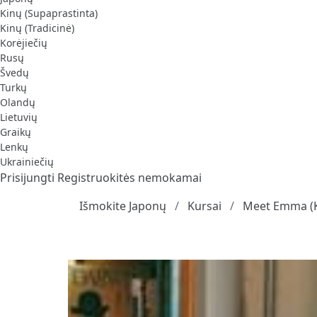
Kinų (Supaprastinta)
Kinų (Tradicinė)
Korėjiečių
Rusų
Švedų
Turkų
Olandų
Lietuvių
Graikų
Lenkų
Ukrainiečių
Prisijungti
Registruokitės nemokamai
Išmokite Japonų
Kursai
Meet Emma (K