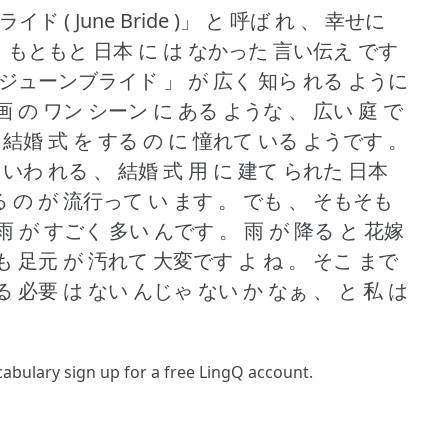
ド ( June Bride )」 と 呼ば れ 、 幸せに
。
もともと 日本 に は なかった 言い伝え です
「 ジューンブライド 」 が 広く 知ら れる ように
画 の ワン シーン に ある ような 、 広い 庭 で
結婚 式 を する の に 憧れて いる ようです 。
いわ れる 、 結婚 式 用 に 建て られた 日本
る の が 流行って い ます 。
でも 、 そもそも
 雨 が すごく 多い んです 。
雨 が 降る と 花嫁
も 足元 が 汚れて 大変です よ ね 。
そこ まで
必要 は ない んじゃ ない か なぁ 、 と 私 は
ocabulary
sign up
for a free LingQ account.