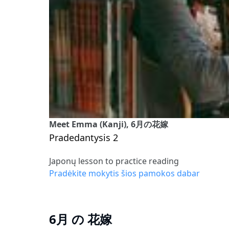
Meet Emma (Kanji), 6月の花嫁
Pradedantysis 2
Japonų lesson to practice reading
Pradėkite mokytis šios pamokos dabar
6月 の 花嫁