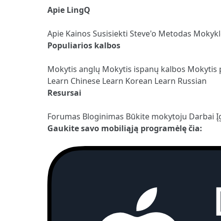
Apie LingQ
Apie
Kainos
Susisiekti
Steve'o Metodas
Mokyk
Populiarios kalbos
Mokytis anglų
Mokytis ispanų kalbos
Mokytis 
Learn Chinese
Learn Korean
Learn Russian
Resursai
Forumas
Bloginimas
Būkite mokytoju
Darbai
Į
Gaukite savo mobiliąją programėlę čia: