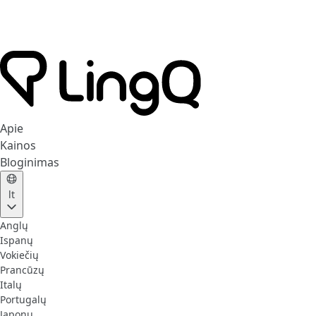
Apie
Kainos
Bloginimas
lt
Anglų
Ispanų
Vokiečių
Prancūzų
Italų
Portugalų
Japonų