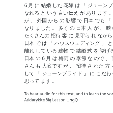
6 月 に 結婚 した 花嫁 は 「 ジューンブライ
なれる と いう 言い伝え が あり ます 
が 、 外国 から の 影響 で 日本 でも 
なり ました 。
多く の 日本 人 が 、 映
たくさんの 招待 客 に 見守ら れ ながら 
日本 で は 「 ハウスウェディング 」 と 
離れ して いる 建物 で 結婚 式 を 挙げ
日本 の 6 月 は 梅雨 の 季節 な ので 、
さん も 大変です が 、 招待 さ れた 方 
して 「 ジューンブライド 」 に こだわる 
思って ます 。
To hear audio for this text, and to learn the v
Atidarykite šią Lesson LingQ