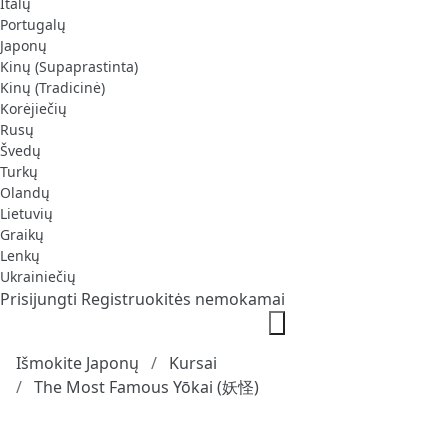
Italų
Portugalų
Japonų
Kinų (Supaprastinta)
Kinų (Tradicinė)
Korėjiečių
Rusų
Švedų
Turkų
Olandų
Lietuvių
Graikų
Lenkų
Ukrainiečių
Prisijungti
Registruokitės nemokamai
Išmokite Japonų
Kursai
The Most Famous Yōkai (妖怪)