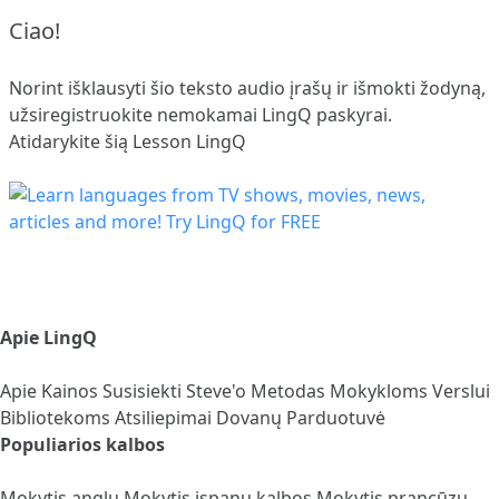
Ciao!
Norint išklausyti šio teksto audio įrašų ir išmokti žodyną,
užsiregistruokite
nemokamai LingQ paskyrai.
Atidarykite šią Lesson LingQ
Apie LingQ
Apie
Kainos
Susisiekti
Steve'o Metodas
Mokykloms
Verslui
Bibliotekoms
Atsiliepimai
Dovanų Parduotuvė
Populiarios kalbos
Mokytis anglų
Mokytis ispanų kalbos
Mokytis prancūzų