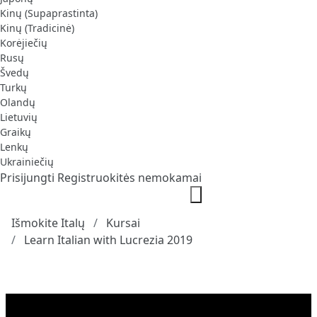
Kinų (Supaprastinta)
Kinų (Tradicinė)
Korėjiečių
Rusų
Švedų
Turkų
Olandų
Lietuvių
Graikų
Lenkų
Ukrainiečių
Prisijungti
Registruokitės nemokamai
Išmokite Italų
Kursai
Learn Italian with Lucrezia 2019