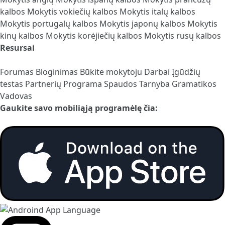
kalbos
Mokytis vokiečių kalbos
Mokytis italų kalbos
Mokytis portugalų kalbos
Mokytis japonų kalbos
Mokytis
kinų kalbos
Mokytis korėjiečių kalbos
Mokytis rusų kalbos
Resursai
Forumas
Bloginimas
Būkite mokytoju
Darbai
Įgūdžių
testas
Partnerių Programa
Spaudos Tarnyba
Gramatikos
Vadovas
Gaukite savo mobiliąją programėlę čia: