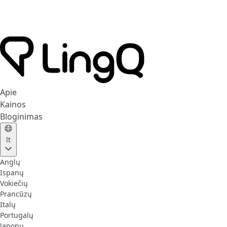
Apie
Kainos
Bloginimas
lt
Anglų
Ispanų
Vokiečių
Prancūzų
Italų
Portugalų
Japonų