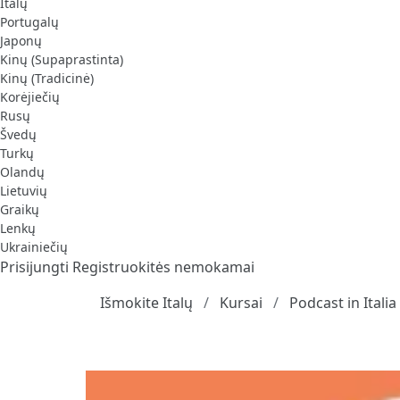
Italų
Portugalų
Japonų
Kinų (Supaprastinta)
Kinų (Tradicinė)
Korėjiečių
Rusų
Švedų
Turkų
Olandų
Lietuvių
Graikų
Lenkų
Ukrainiečių
Prisijungti
Registruokitės nemokamai
Išmokite Italų
Kursai
Podcast in Italia