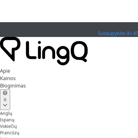
PASIBAIGĖ
Švęskite taurę
Extended Sale
Sutaupykite iki 4
Apie
Kainos
Bloginimas
lt
Anglų
Ispanų
Vokiečių
Prancūzų