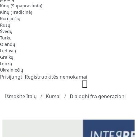
Kinų (Supaprastinta)
Kinų (Tradicinė)
Korėjiečių
Rusų
Švedų
Turkų
Olandų
Lietuvių
Graikų
Lenkų
Ukrainiečių
Prisijungti
Registruokitės nemokamai
Išmokite Italų
Kursai
Dialoghi fra generazioni