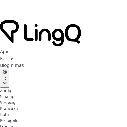
Apie
Kainos
Bloginimas
lt
Anglų
Ispanų
Vokiečių
Prancūzų
Italų
Portugalų
Japonų