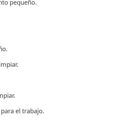
ento pequeño.
ño.
impiar.
mpiar.
 para el trabajo.