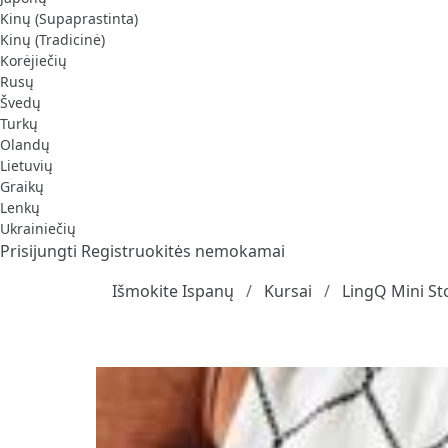
Kinų (Supaprastinta)
Kinų (Tradicinė)
Korėjiečių
Rusų
Švedų
Turkų
Olandų
Lietuvių
Graikų
Lenkų
Ukrainiečių
Prisijungti
Registruokitės nemokamai
Išmokite Ispanų
Kursai
LingQ Mini St