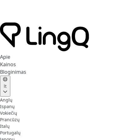
Apie
Kainos
Bloginimas
lt
Anglų
Ispanų
Vokiečių
Prancūzų
Italų
Portugalų
Japonų