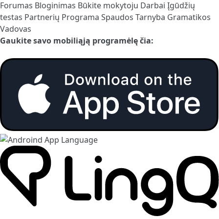
Forumas
Bloginimas
Būkite mokytoju
Darbai
Įgūdžių
testas
Partnerių Programa
Spaudos Tarnyba
Gramatikos
Vadovas
Gaukite savo mobiliąją programėlę čia: