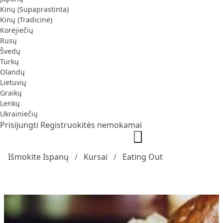
Kinų (Supaprastinta)
Kinų (Tradicinė)
Korėjiečių
Rusų
Švedų
Turkų
Olandų
Lietuvių
Graikų
Lenkų
Ukrainiečių
Prisijungti
Registruokitės nemokamai
Išmokite Ispanų
Kursai
Eating Out