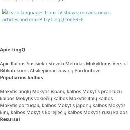
Apie LingQ
Apie
Kainos
Susisiekti
Steve'o Metodas
Mokykloms
Verslui
Bibliotekoms
Atsiliepimai
Dovanų Parduotuvė
Populiarios kalbos
Mokytis anglų
Mokytis ispanų kalbos
Mokytis prancūzų
kalbos
Mokytis vokiečių kalbos
Mokytis italų kalbos
Mokytis portugalų kalbos
Mokytis japonų kalbos
Mokytis
kinų kalbos
Mokytis korėjiečių kalbos
Mokytis rusų kalbos
Resursai