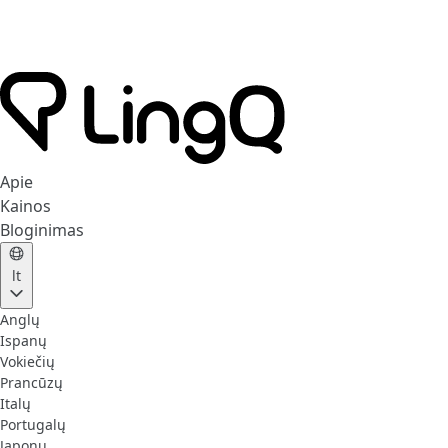
Apie
Kainos
Bloginimas
lt
Anglų
Ispanų
Vokiečių
Prancūzų
Italų
Portugalų
Japonų