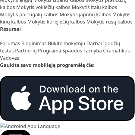
kalbos
Mokytis vokiečių kalbos
Mokytis italų kalbos
Mokytis portugalų kalbos
Mokytis japonų kalbos
Mokytis
kinų kalbos
Mokytis korėjiečių kalbos
Mokytis rusų kalbos
Resursai
Forumas
Bloginimas
Būkite mokytoju
Darbai
Įgūdžių
testas
Partnerių Programa
Spaudos Tarnyba
Gramatikos
Vadovas
Gaukite savo mobiliąją programėlę čia: