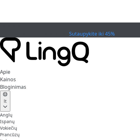
PASIBAIGĖ
Švęskite taurę
Extended Sale
Sutaupykite iki 45%
Apie
Kainos
Bloginimas
lt
Anglų
Ispanų
Vokiečių
Prancūzų