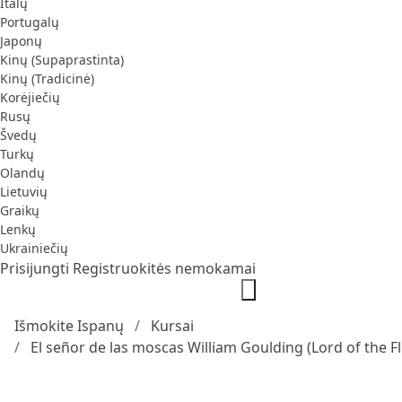
Italų
Portugalų
Japonų
Kinų (Supaprastinta)
Kinų (Tradicinė)
Korėjiečių
Rusų
Švedų
Turkų
Olandų
Lietuvių
Graikų
Lenkų
Ukrainiečių
Prisijungti
Registruokitės nemokamai
Išmokite Ispanų
Kursai
El señor de las moscas William Goulding (Lord of the Fl