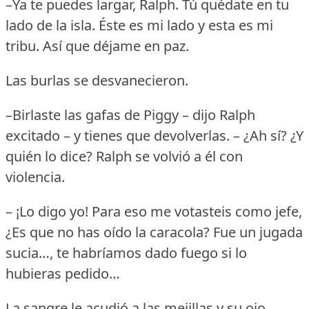
–Ya te puedes largar, Ralph.
Tú quédate en tu
lado de la isla.
Éste es mi lado y esta es mi
tribu.
Así que déjame en paz.
Las burlas se desvanecieron.
–Birlaste las gafas de Piggy – dijo Ralph
excitado – y tienes que devolverlas.
– ¿Ah sí?
¿Y
quién lo dice?
Ralph se volvió a él con
violencia.
– ¡Lo digo yo!
Para eso me votasteis como jefe,
¿Es que no has oído la caracola?
Fue un jugada
sucia…, te habríamos dado fuego si lo
hubieras pedido…
La sangre le acudió a las mejillas y su ojo