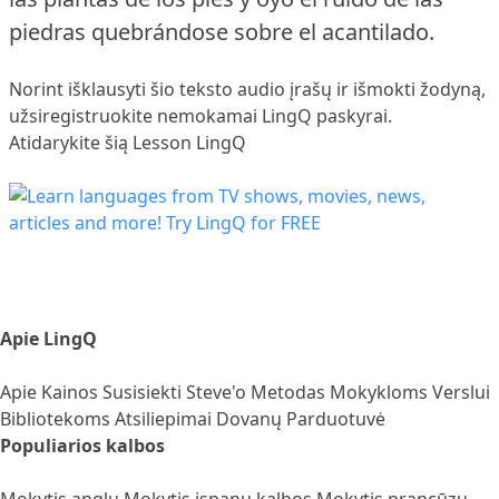
piedras quebrándose sobre el acantilado.
Norint išklausyti šio teksto audio įrašų ir išmokti žodyną,
užsiregistruokite
nemokamai LingQ paskyrai.
Atidarykite šią Lesson LingQ
Apie LingQ
Apie
Kainos
Susisiekti
Steve'o Metodas
Mokykloms
Verslui
Bibliotekoms
Atsiliepimai
Dovanų Parduotuvė
Populiarios kalbos
Mokytis anglų
Mokytis ispanų kalbos
Mokytis prancūzų