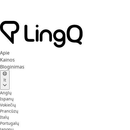
Apie
Kainos
Bloginimas
lt
Anglų
Ispanų
Vokiečių
Prancūzų
Italų
Portugalų
Japonų