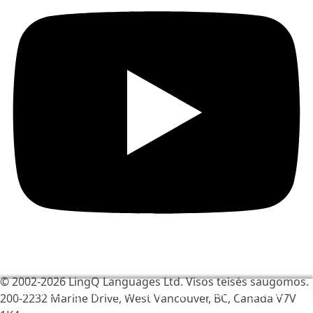
© 2002-2026
LingQ Languages Ltd.
Visos teisės saugomos.
Mes naudojame slapukus, kad padėtume pagerinti
200-2232 Marine Drive, West Vancouver, BC, Canada
V7V
LingQ. Apsilankę avetainėje Jūs sutinkate su mūsų