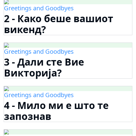
Greetings and Goodbyes
2 - Како беше вашиот
викенд?
Greetings and Goodbyes
3 - Дали сте Вие
Викторија?
Greetings and Goodbyes
4 - Мило ми е што те
запознав