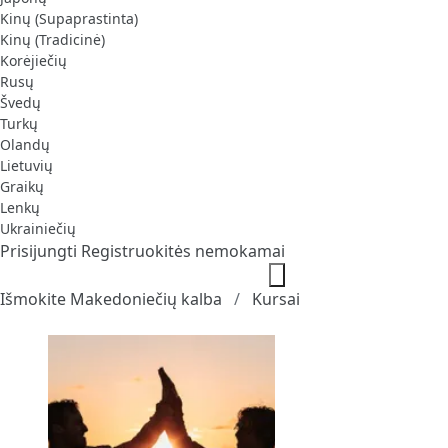
Kinų (Supaprastinta)
Kinų (Tradicinė)
Korėjiečių
Rusų
Švedų
Turkų
Olandų
Lietuvių
Graikų
Lenkų
Ukrainiečių
Prisijungti
Registruokitės nemokamai
Išmokite Makedoniečių kalba
Kursai