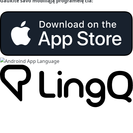
Gaukite savo mobiliąją programėlę čia: