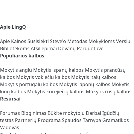
Apie LingQ
Apie
Kainos
Susisiekti
Steve'o Metodas
Mokykloms
Verslui
Bibliotekoms
Atsiliepimai
Dovanų Parduotuvė
Populiarios kalbos
Mokytis anglų
Mokytis ispanų kalbos
Mokytis prancūzų
kalbos
Mokytis vokiečių kalbos
Mokytis italų kalbos
Mokytis portugalų kalbos
Mokytis japonų kalbos
Mokytis
kinų kalbos
Mokytis korėjiečių kalbos
Mokytis rusų kalbos
Resursai
Forumas
Bloginimas
Būkite mokytoju
Darbai
Įgūdžių
testas
Partnerių Programa
Spaudos Tarnyba
Gramatikos
Vadovas