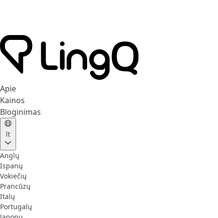
Apie
Kainos
Bloginimas
lt
Anglų
Ispanų
Vokiečių
Prancūzų
Italų
Portugalų
Japonų