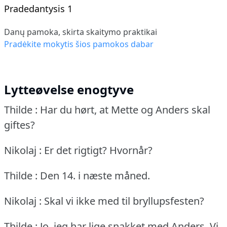
Pradedantysis 1
Danų pamoka, skirta skaitymo praktikai
Pradėkite mokytis šios pamokos dabar
Lytteøvelse enogtyve
Thilde : Har du hørt, at Mette og Anders skal
giftes?
Nikolaj : Er det rigtigt?
Hvornår?
Thilde : Den 14. i næste måned.
Nikolaj : Skal vi ikke med til bryllupsfesten?
Thilde : Jo, jeg har lige snakket med Anders.
Vi