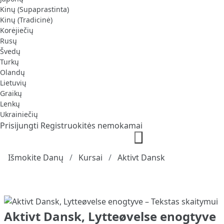
Kinų (Supaprastinta)
Kinų (Tradicinė)
Korėjiečių
Rusų
Švedų
Turkų
Olandų
Lietuvių
Graikų
Lenkų
Ukrainiečių
Prisijungti
Registruokitės nemokamai
Išmokite Danų
Kursai
Aktivt Dansk
Aktivt Dansk, Lytteøvelse enogtyve