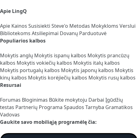
Apie LingQ
Apie
Kainos
Susisiekti
Steve'o Metodas
Mokykloms
Verslui
Bibliotekoms
Atsiliepimai
Dovanų Parduotuvė
Populiarios kalbos
Mokytis anglų
Mokytis ispanų kalbos
Mokytis prancūzų
kalbos
Mokytis vokiečių kalbos
Mokytis italų kalbos
Mokytis portugalų kalbos
Mokytis japonų kalbos
Mokytis
kinų kalbos
Mokytis korėjiečių kalbos
Mokytis rusų kalbos
Resursai
Forumas
Bloginimas
Būkite mokytoju
Darbai
Įgūdžių
testas
Partnerių Programa
Spaudos Tarnyba
Gramatikos
Vadovas
Gaukite savo mobiliąją programėlę čia: