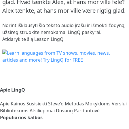
glad.
Hvad tænkte Alex, at hans mor ville føle?
Alex tænkte, at hans mor ville være rigtig glad.
Norint išklausyti šio teksto audio įrašų ir išmokti žodyną,
užsiregistruokite
nemokamai LingQ paskyrai.
Atidarykite šią Lesson LingQ
Apie LingQ
Apie
Kainos
Susisiekti
Steve'o Metodas
Mokykloms
Verslui
Bibliotekoms
Atsiliepimai
Dovanų Parduotuvė
Populiarios kalbos