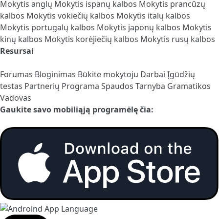
Mokytis anglų
Mokytis ispanų kalbos
Mokytis prancūzų
kalbos
Mokytis vokiečių kalbos
Mokytis italų kalbos
Mokytis portugalų kalbos
Mokytis japonų kalbos
Mokytis
kinų kalbos
Mokytis korėjiečių kalbos
Mokytis rusų kalbos
Resursai
Forumas
Bloginimas
Būkite mokytoju
Darbai
Įgūdžių
testas
Partnerių Programa
Spaudos Tarnyba
Gramatikos
Vadovas
Gaukite savo mobiliąją programėlę čia: