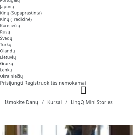
Portugalų
Japonų
Kinų (Supaprastinta)
Kinų (Tradicinė)
Korėjiečių
Rusų
Švedų
Turkų
Olandų
Lietuvių
Graikų
Lenkų
Ukrainiečių
Prisijungti
Registruokitės nemokamai
Išmokite Danų
Kursai
LingQ Mini Stories