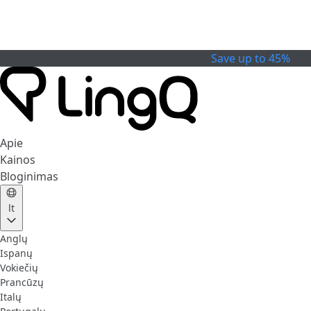
Celebrate the Cup
Specialus pasiūlymas
Save up to 45%
Apie
Kainos
Bloginimas
lt
Anglų
Ispanų
Vokiečių
Prancūzų
Italų