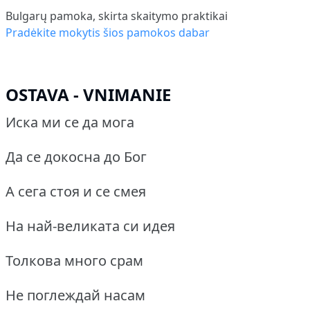
Bulgarų pamoka, skirta skaitymo praktikai
Pradėkite mokytis šios pamokos dabar
OSTAVA - VNIMANIE
Иска ми се да мога
Да се докосна до Бог
А сега стоя и се смея
На най-великата си идея
Толкова много срам
Не поглеждай насам