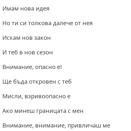
Имам нова идея
Но ти си толкова далече от нея
Искам нов закон
И теб в нов сезон
Внимание, опасно е!
Ще бъда откровен с теб
Мисли, взривоопасно е
Ако минеш границата с мен
Внимание, внимание, привличаш ме