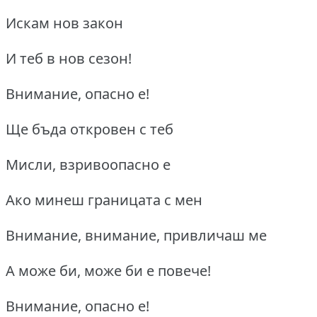
Искам нов закон
И теб в нов сезон!
Внимание, опасно е!
Ще бъда откровен с теб
Мисли, взривоопасно е
Ако минеш границата с мен
Внимание, внимание, привличаш ме
А може би, може би е повече!
Внимание, опасно е!