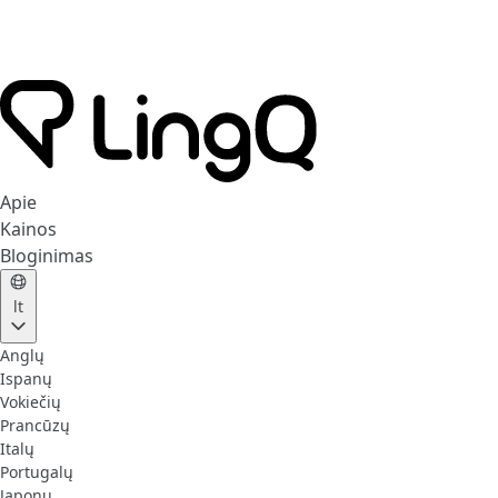
Apie
Kainos
Bloginimas
lt
Anglų
Ispanų
Vokiečių
Prancūzų
Italų
Portugalų
Japonų