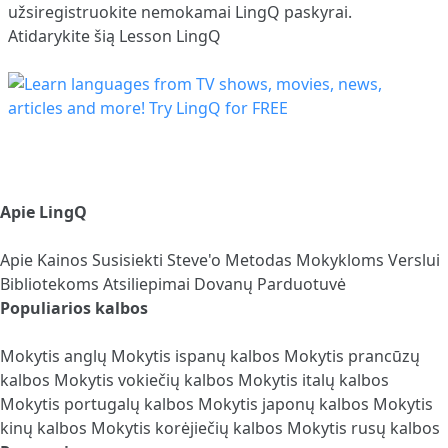
užsiregistruokite
nemokamai LingQ paskyrai.
Atidarykite šią Lesson LingQ
Apie LingQ
Apie
Kainos
Susisiekti
Steve'o Metodas
Mokykloms
Verslui
Bibliotekoms
Atsiliepimai
Dovanų Parduotuvė
Populiarios kalbos
Mokytis anglų
Mokytis ispanų kalbos
Mokytis prancūzų
kalbos
Mokytis vokiečių kalbos
Mokytis italų kalbos
Mokytis portugalų kalbos
Mokytis japonų kalbos
Mokytis
kinų kalbos
Mokytis korėjiečių kalbos
Mokytis rusų kalbos