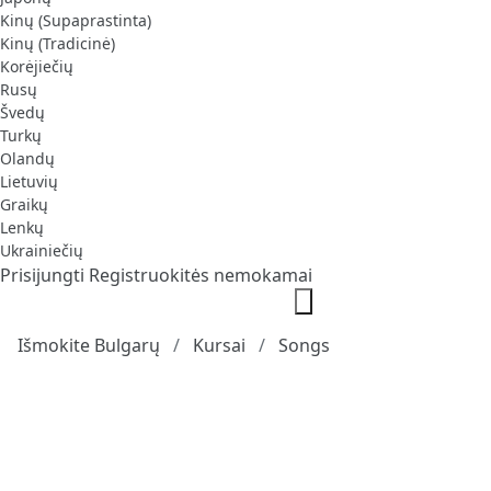
Kinų (Supaprastinta)
Kinų (Tradicinė)
Korėjiečių
Rusų
Švedų
Turkų
Olandų
Lietuvių
Graikų
Lenkų
Ukrainiečių
Prisijungti
Registruokitės nemokamai
Išmokite Bulgarų
Kursai
Songs