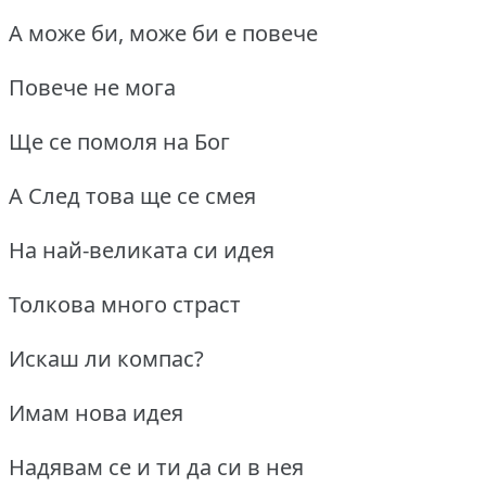
А може би, може би е повече
Повече не мога
Ще се помоля на Бог
А След това ще се смея
На най-великата си идея
Толкова много страст
Искаш ли компас?
Имам нова идея
Надявам се и ти да си в нея