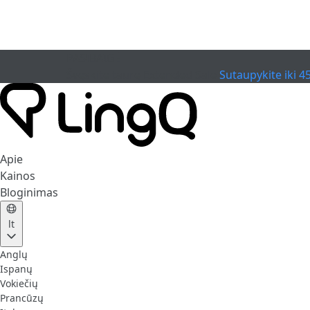
PASIBAIGĖ
Švęskite taurę
Extended Sale
Sutaupykite iki 4
Apie
Kainos
Bloginimas
lt
Anglų
Ispanų
Vokiečių
Prancūzų