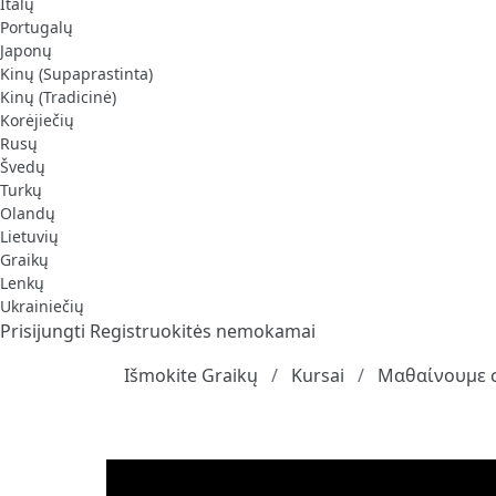
Italų
Portugalų
Japonų
Kinų (Supaprastinta)
Kinų (Tradicinė)
Korėjiečių
Rusų
Švedų
Turkų
Olandų
Lietuvių
Graikų
Lenkų
Ukrainiečių
Prisijungti
Registruokitės nemokamai
Išmokite Graikų
Kursai
Μαθαίνουμε σ