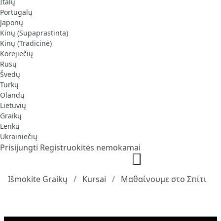
Italų
Portugalų
Japonų
Kinų (Supaprastinta)
Kinų (Tradicinė)
Korėjiečių
Rusų
Švedų
Turkų
Olandų
Lietuvių
Graikų
Lenkų
Ukrainiečių
Prisijungti
Registruokitės nemokamai
Išmokite Graikų
Kursai
Μαθαίνουμε στο Σπίτι