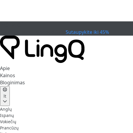
PASIBAIGĖ
Švęskite taurę
Extended Sale
Sutaupykite iki 45%
Apie
Kainos
Bloginimas
lt
Anglų
Ispanų
Vokiečių
Prancūzų