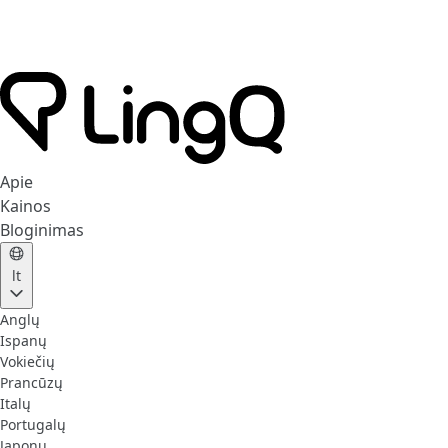
Apie
Kainos
Bloginimas
lt
Anglų
Ispanų
Vokiečių
Prancūzų
Italų
Portugalų
Japonų