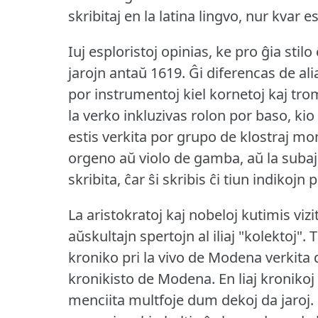
skribitaj en la latina lingvo, nur kvar es
Iuj esploristoj opinias, ke pro ĝia stil
jarojn antaŭ 1619.
Ĝi diferencas de ali
por instrumentoj kiel kornetoj kaj tr
la verko inkluzivas rolon por baso, kio
estis verkita por grupo de klostraj mo
orgeno aŭ violo de gamba, aŭ la subaj p
skribita, ĉar ŝi skribis ĉi tiun indikojn p
La aristokratoj kaj nobeloj kutimis vizi
aŭskultajn spertojn al iliaj "kolektoj".
T
kroniko pri la vivo de Modena verkita 
kronikisto de Modena.
En liaj kronik
menciita multfoje dum dekoj da jaroj.