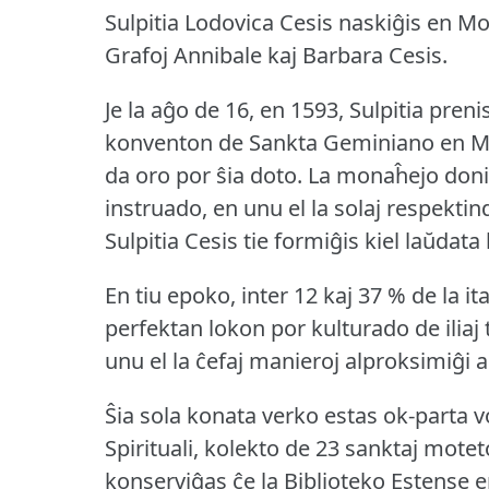
Sulpitia Lodovica Cesis naskiĝis en Mo
Grafoj Annibale kaj Barbara Cesis.
Je la aĝo de 16, en 1593, Sulpitia preni
konventon de Sankta Geminiano en Mod
da oro por ŝia doto.
La monaĥejo donis a
instruado, en unu el la solaj respektin
Sulpitia Cesis tie formiĝis kiel laŭdat
En tiu epoko, inter 12 kaj 37 % de la ita
perfektan lokon por kulturado de iliaj t
unu el la ĉefaj manieroj alproksimiĝi al
Ŝia sola konata verko estas ok-parta v
Spirituali, kolekto de 23 sanktaj motet
konserviĝas ĉe la Biblioteko Estense