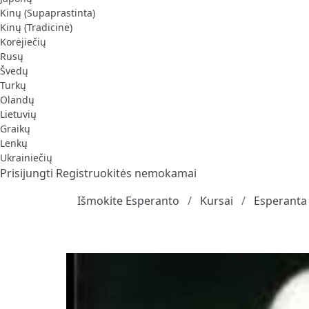
Kinų (Supaprastinta)
Kinų (Tradicinė)
Korėjiečių
Rusų
Švedų
Turkų
Olandų
Lietuvių
Graikų
Lenkų
Ukrainiečių
Prisijungti
Registruokitės nemokamai
Išmokite Esperanto
Kursai
Esperanta