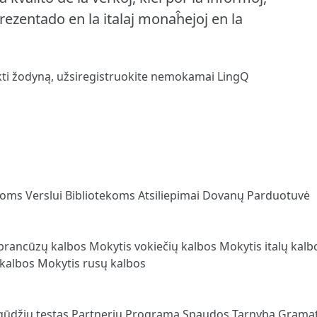
prezentado en la italaj monaĥejoj en la
kti žodyną,
užsiregistruokite
nemokamai LingQ
loms
Verslui
Bibliotekoms
Atsiliepimai
Dovanų Parduotuvė
prancūzų kalbos
Mokytis vokiečių kalbos
Mokytis italų kal
 kalbos
Mokytis rusų kalbos
gūdžių testas
Partnerių Programa
Spaudos Tarnyba
Gramat