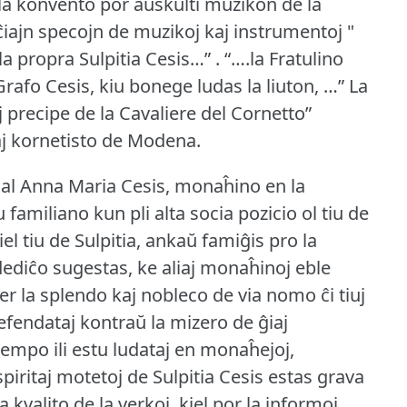
 la konvento por aŭskulti muzikon de la
iajn specojn de muzikoj kaj instrumentoj "
a propra Sulpitia Cesis…” .
“….la Fratulino
o Grafo Cesis, kiu bonege ludas la liuton, …” La
j precipe de la Cavaliere del Cornetto”
aj kornetisto de Modena.
oj al Anna Maria Cesis, monaĥino en la
amiliano kun pli alta socia pozicio ol tiu de
l tiu de Sulpitia, ankaŭ famiĝis pro la
 dediĉo sugestas, ke aliaj monaĥinoj eble
per la splendo kaj nobleco de via nomo ĉi tiuj
efendataj kontraŭ la mizero de ĝiaj
tempo ili estu ludataj en monaĥejoj,
spiritaj motetoj de Sulpitia Cesis estas grava
 kvalito de la verkoj, kiel por la informoj,