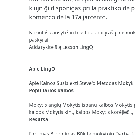
kiujn ĝi disponigas pri la praktiko de 
komenco de la 17a jarcento.
Norint išklausyti šio teksto audio įrašų ir išmo
paskyrai.
Atidarykite šią Lesson LingQ
Apie LingQ
Apie
Kainos
Susisiekti
Steve'o Metodas
Mokyk
Populiarios kalbos
Mokytis anglų
Mokytis ispanų kalbos
Mokytis 
kalbos
Mokytis kinų kalbos
Mokytis korėjiečių
Resursai
Forumas
Bloginimas
Būkite mokytoju
Darbai
Į