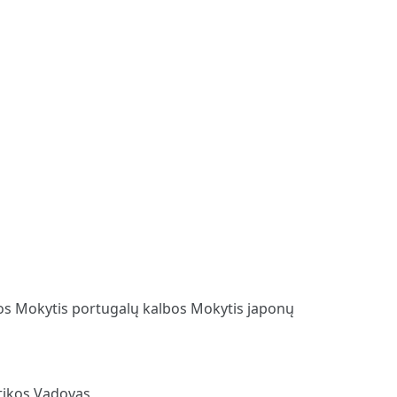
bos
Mokytis portugalų kalbos
Mokytis japonų
ikos Vadovas