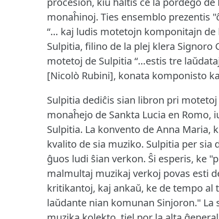
procesion, kiu haltis ĉe la pordego de
monaĥinoj.
Ties ensemblo prezentis "ĉ
“… kaj ludis motetojn komponitajn de l
Sulpitia, filino de la plej klera Signor
motetoj de Sulpitia “…estis tre laŭdata
[Nicolò Rubini], konata komponisto k
Sulpitia dediĉis sian libron pri motet
monaĥejo de Sankta Lucia en Romo, iu f
Sulpitia.
La konvento de Anna Maria, kie
kvalito de sia muziko.
Sulpitia per sia
ĝuos ludi ŝian verkon.
Ŝi esperis, ke "
malmultaj muzikaj verkoj povas esti d
kritikantoj, kaj ankaŭ, ke de tempo al 
laŭdante nian komunan Sinjoron."
La 
muzika kolekto, tiel por la alta ĝenerala