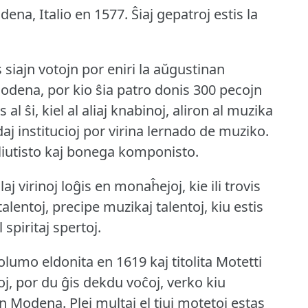
dena, Italio en 1577.
Ŝiaj gepatroj estis la
s siajn votojn por eniri la aŭgustinan
ena, por kio ŝia patro donis 300 pecojn
l ŝi, kiel al aliaj knabinoj, aliron al muzika
daj institucioj por virina lernado de muziko.
a liutisto kaj bonega komponisto.
laj virinoj loĝis en monaĥejoj, kie ili trovis
alentoj, precipe muzikaj talentoj, kiu estis
 spiritaj spertoj.
olumo eldonita en 1619 kaj titolita Motetti
oj, por du ĝis dekdu voĉoj, verko kiu
 en Modena.
Plej multaj el tiuj motetoj estas