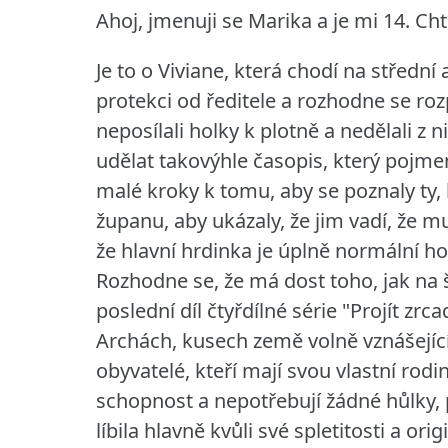
Ahoj, jmenuji se Marika a je mi 14. Ch
Je to o Viviane, která chodí na střední 
protekci od ředitele a rozhodne se roz
neposílali holky k plotně a nedělali z
udělat takovýhle časopis, který pojme
malé kroky k tomu, aby se poznaly ty, 
županu, aby ukázaly, že jim vadí, že mu
že hlavní hrdinka je úplně normální h
Rozhodne se, že má dost toho, jak na š
poslední díl čtyřdílné série "Projít zr
Archách, kusech země volně vznášejíc
obyvatelé, kteří mají svou vlastní rodi
schopnost a nepotřebují žádné hůlky, 
líbila hlavně kvůli své spletitosti a or