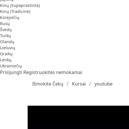
Kinų (Supaprastinta)
Kinų (Tradicinė)
Korėjiečių
Rusų
Švedų
Turkų
Olandų
Lietuvių
Graikų
Lenkų
Ukrainiečių
Prisijungti
Registruokitės nemokamai
Išmokite Čekų
Kursai
youtube