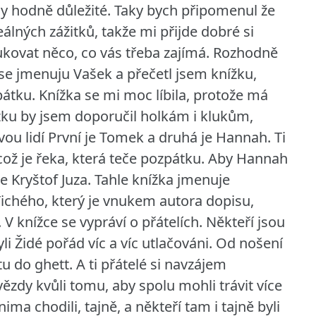
ny hodně důležité. Taky bych připomenul že
eálných zážitků, takže mi přijde dobré si
ukovat něco, co vás třeba zajímá. Rozhodně
 se jmenuju Vašek a přečetl jsem knížku,
pátku. Knížka se mi moc líbila, protože má
nížku by jsem doporučil holkám i klukům,
vou lidí První je Tomek a druhá je Hannah. Ti
 což je řeka, která teče pozpátku. Aby Hannah
e Kryštof Juza. Tahle knížka jmenuje
Tichého, který je vnukem autora dopisu,
V knížce se vypráví o přátelích. Někteří jsou
li Židé pořád víc a víc utlačováni. Od nošení
u do ghett. A ti přátelé si navzájem
vězdy kvůli tomu, aby spolu mohli trávit více
nima chodili, tajně, a někteří tam i tajně byli