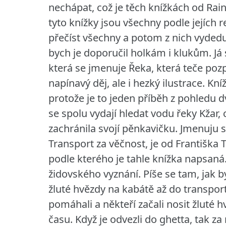
nechápat, což je těch knížkách od Rai
tyto knížky jsou všechny podle jejích r
přečíst všechny a potom z nich vyded
bych je doporučil holkám i klukům.
Já
která se jmenuje Řeka, která teče poz
napínavý děj, ale i hezký ilustrace. K
protože je to jeden příběh z pohledu d
se spolu vydají hledat vodu řeky Kžar,
zachránila svojí pěnkavičku. Jmenuju s
Transport za věčnost, je od Františka 
podle kterého je tahle knížka napsaná. 
židovského vyznání. Píše se tam, jak by
žluté hvězdy na kabátě až do transport
pomáhali a někteří začali nosit žluté h
času. Když je odvezli do ghetta, tak za 