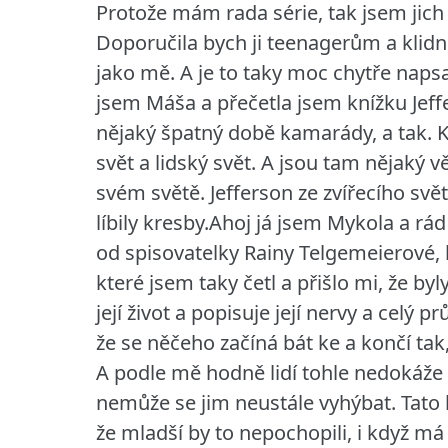
Protože mám rada série, tak jsem jich p
Doporučila bych ji teenagerům a klid
jako mě. A je to taky moc chytře napsa
jsem Máša a přečetla jsem knížku Jeffe
nějaký špatný době kamarády, a tak. Kní
svět a lidský svět. A jsou tam nějaký v
svém světě. Jefferson ze zvířecího svě
líbily kresby.Ahoj já jsem Mykola a r
od spisovatelky Rainy Telgemeierové
které jsem taky četl a přišlo mi, že b
její život a popisuje její nervy a celý 
že se něčeho začíná bát ke a končí tak,
A podle mě hodně lidí tohle nedokáže p
nemůže se jim neustále vyhýbat. Tato k
že mladší by to nepochopili, i když m