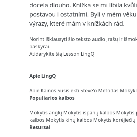
docela dlouho. Knížka se mi líbila kvůl
postavou i ostatními. Byli v mém věku.
výrazy, které mám v knížkách rád.
Norint išklausyti šio teksto audio įrašų ir išmo
paskyrai.
Atidarykite šią Lesson LingQ
Apie LingQ
Apie
Kainos
Susisiekti
Steve'o Metodas
Mokyk
Populiarios kalbos
Mokytis anglų
Mokytis ispanų kalbos
Mokytis 
kalbos
Mokytis kinų kalbos
Mokytis korėjiečių
Resursai