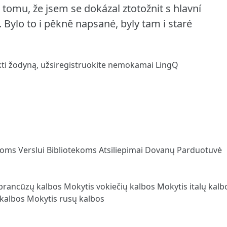
i tomu, že jsem se dokázal ztotožnit s hlavní
 Bylo to i pěkně napsané, byly tam i staré
kti žodyną,
užsiregistruokite
nemokamai LingQ
loms
Verslui
Bibliotekoms
Atsiliepimai
Dovanų Parduotuvė
prancūzų kalbos
Mokytis vokiečių kalbos
Mokytis italų kal
 kalbos
Mokytis rusų kalbos