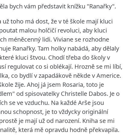
těla bych vám představit knížku "Ranařky".
a už toho má dost, že v té škole mají kluci
poutat malou holčičí revoluci, aby kluci
 nich méněcenný lidi. Viviane se rozhodne
nuje Ranařky. Tam holky nabádá, aby dělaly
které kluci štvou. Chodí třeba do školy v
sí regulovat co si oblékají. Hrozně se mi líbí,
olka, co bydlí v zapadákově někde v Americe.
kole žije.
Ahoj já jsem Rosaria, toto je
cadlem" od spisovatelky Christelle Dabos. Je o
ích se ve vzduchu. Na každé Arše jsou
nnou schopnost, je to vždycky originální
prostě je mají už od narození. Kniha se mi
iginalitě, která mě opravdu hodně překvapila.