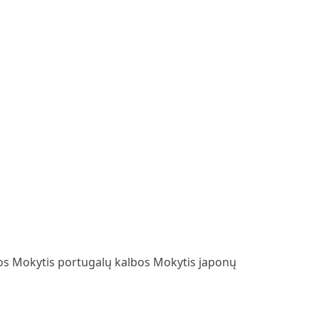
bos
Mokytis portugalų kalbos
Mokytis japonų