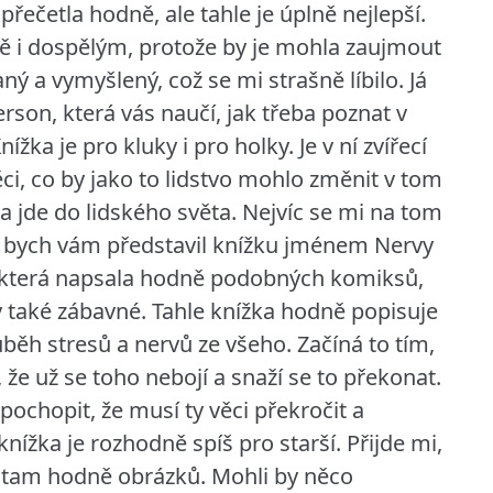
řečetla hodně, ale tahle je úplně nejlepší.
ně i dospělým, protože by je mohla zaujmout
ný a vymyšlený, což se mi strašně líbilo.
Já
rson, která vás naučí, jak třeba poznat v
žka je pro kluky i pro holky. Je v ní zvířecí
ěci, co by jako to lidstvo mohlo změnit v tom
ta jde do lidského světa. Nejvíc se mi na tom
ád bych vám představil knížku jménem Nervy
, která napsala hodně podobných komiksů,
yly také zábavné. Tahle knížka hodně popisuje
průběh stresů a nervů ze všeho. Začíná to tím,
 že už se toho nebojí a snaží se to překonat.
ochopit, že musí ty věci překročit a
nížka je rozhodně spíš pro starší. Přijde mi,
á tam hodně obrázků. Mohli by něco