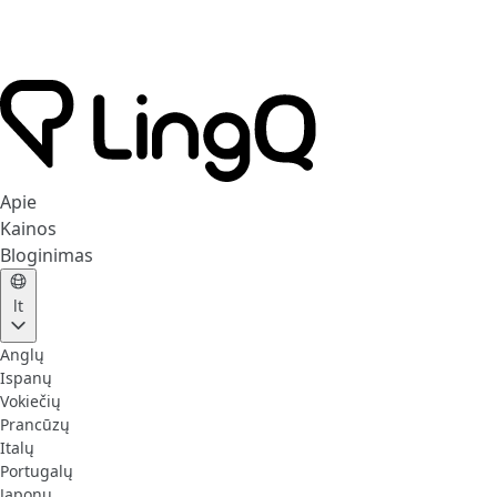
Apie
Kainos
Bloginimas
lt
Anglų
Ispanų
Vokiečių
Prancūzų
Italų
Portugalų
Japonų