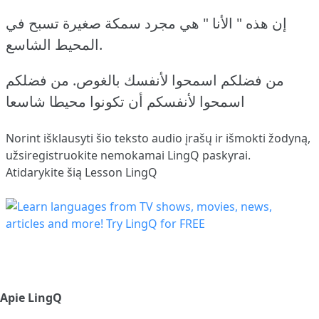
إن هذه " الأنا " هي مجرد سمكة صغيرة تسبح في
المحيط الشاسع.
من فضلكم اسمحوا لأنفسك بالغوص. من فضلكم
اسمحوا لأنفسكم أن تكونوا محيطا شاسعا
Norint išklausyti šio teksto audio įrašų ir išmokti žodyną,
užsiregistruokite
nemokamai LingQ paskyrai.
Atidarykite šią Lesson LingQ
Apie LingQ