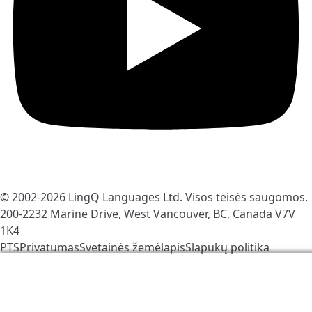
© 2002-2026
LingQ Languages Ltd.
Visos teisės saugomos.
200-2232 Marine Drive, West Vancouver, BC, Canada
V7V
1K4
PTS
Privatumas
Svetainės žemėlapis
Slapukų politika
Mes naudojame slapukus, kad padėtume pagerinti
LingQ. Apsilankę avetainėje Jūs sutinkate su mūsų
slapukų politika
.