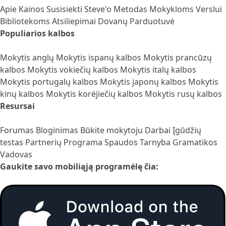
Apie
Kainos
Susisiekti
Steve'o Metodas
Mokykloms
Verslui
Bibliotekoms
Atsiliepimai
Dovanų Parduotuvė
Populiarios kalbos
Mokytis anglų
Mokytis ispanų kalbos
Mokytis prancūzų
kalbos
Mokytis vokiečių kalbos
Mokytis italų kalbos
Mokytis portugalų kalbos
Mokytis japonų kalbos
Mokytis
kinų kalbos
Mokytis korėjiečių kalbos
Mokytis rusų kalbos
Resursai
Forumas
Bloginimas
Būkite mokytoju
Darbai
Įgūdžių
testas
Partnerių Programa
Spaudos Tarnyba
Gramatikos
Vadovas
Gaukite savo mobiliąją programėlę čia: