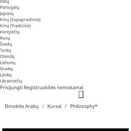
Italų
Portugalų
Japonų
Kinų (Supaprastinta)
Kinų (Tradicinė)
Korėjiečių
Rusų
Švedų
Turkų
Olandų
Lietuvių
Graikų
Lenkų
Ukrainiečių
Prisijungti
Registruokitės nemokamai
Išmokite Arabų
Kursai
Philosophy*