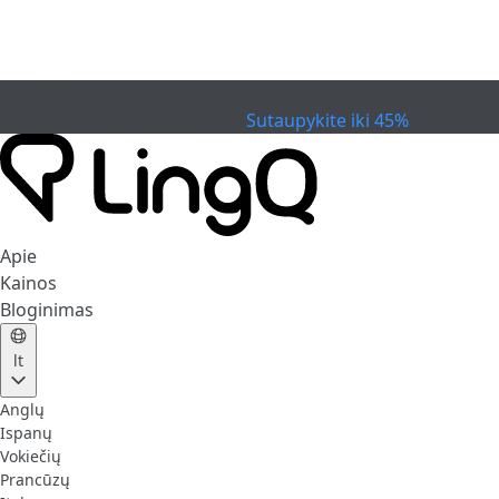
PASIBAIGĖ
Švęskite taurę
Extended Sale
Sutaupykite iki 45%
Apie
Kainos
Bloginimas
lt
Anglų
Ispanų
Vokiečių
Prancūzų