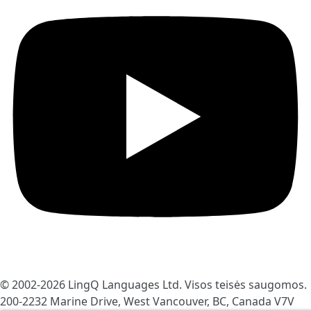
© 2002-2026
LingQ Languages Ltd.
Visos teisės saugomos.
200-2232 Marine Drive, West Vancouver, BC, Canada
V7V