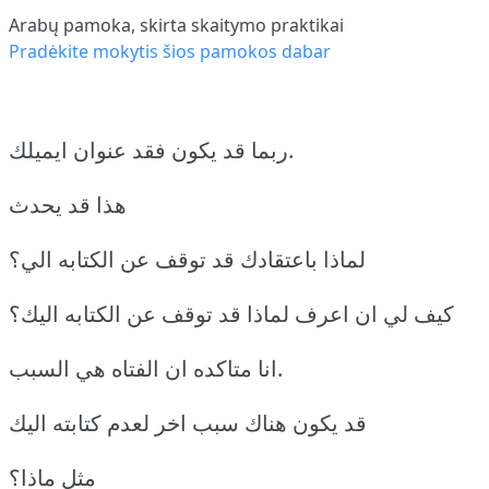
Arabų pamoka, skirta skaitymo praktikai
Pradėkite mokytis šios pamokos dabar
ربما قد يكون فقد عنوان ايميلك.
هذا قد يحدث
لماذا باعتقادك قد توقف عن الكتابه الي؟
كيف لي ان اعرف لماذا قد توقف عن الكتابه اليك؟
انا متاكده ان الفتاه هي السبب.
قد يكون هناك سبب اخر لعدم كتابته اليك
مثل ماذا؟