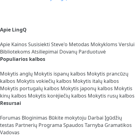
Apie LingQ
Apie
Kainos
Susisiekti
Steve'o Metodas
Mokykloms
Verslui
Bibliotekoms
Atsiliepimai
Dovanų Parduotuvė
Populiarios kalbos
Mokytis anglų
Mokytis ispanų kalbos
Mokytis prancūzų
kalbos
Mokytis vokiečių kalbos
Mokytis italų kalbos
Mokytis portugalų kalbos
Mokytis japonų kalbos
Mokytis
kinų kalbos
Mokytis korėjiečių kalbos
Mokytis rusų kalbos
Resursai
Forumas
Bloginimas
Būkite mokytoju
Darbai
Įgūdžių
testas
Partnerių Programa
Spaudos Tarnyba
Gramatikos
Vadovas