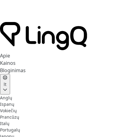
Apie
Kainos
Bloginimas
lt
Anglų
Ispanų
Vokiečių
Prancūzų
Italų
Portugalų
Japonų