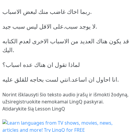
ربما اخاك غاضب منك لبعض الاسباب.
لا يوجد سبب.على الاقل ليس سبب جيد.
قد يكون هناك العديد من الاسباب الاخرى لعدم الكتابه
اليك.
لماذا تقول ان هناك عده اسباب؟
انا احاول ان اساعد.انتي لست بحاجه للقلق عليه.
Norint išklausyti šio teksto audio įrašų ir išmokti žodyną,
užsiregistruokite
nemokamai LingQ paskyrai.
Atidarykite šią Lesson LingQ