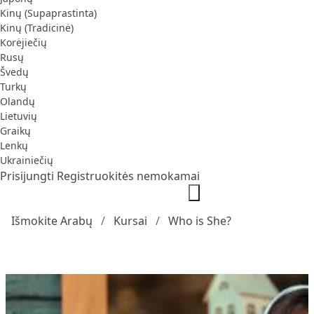
Kinų (Supaprastinta)
Kinų (Tradicinė)
Korėjiečių
Rusų
Švedų
Turkų
Olandų
Lietuvių
Graikų
Lenkų
Ukrainiečių
Prisijungti
Registruokitės nemokamai
Išmokite Arabų
Kursai
Who is She?