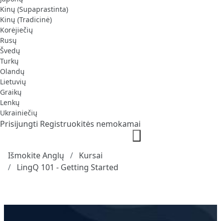
Kinų (Supaprastinta)
Kinų (Tradicinė)
Korėjiečių
Rusų
Švedų
Turkų
Olandų
Lietuvių
Graikų
Lenkų
Ukrainiečių
Prisijungti
Registruokitės nemokamai
Išmokite Anglų
Kursai
LingQ 101 - Getting Started