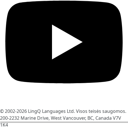
© 2002-2026
LingQ Languages Ltd.
Visos teisės saugomos.
200-2232 Marine Drive, West Vancouver, BC, Canada
V7V
1K4