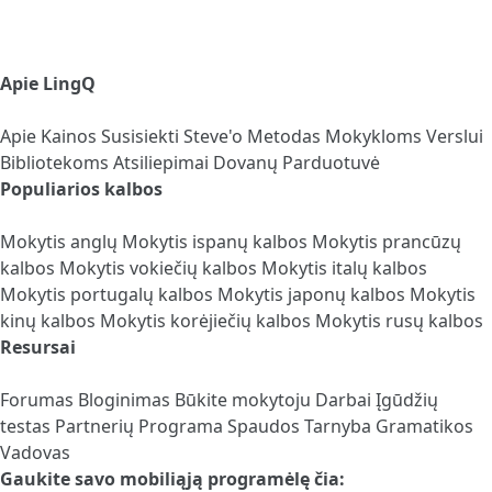
Apie LingQ
Apie
Kainos
Susisiekti
Steve'o Metodas
Mokykloms
Verslui
Bibliotekoms
Atsiliepimai
Dovanų Parduotuvė
Populiarios kalbos
Mokytis anglų
Mokytis ispanų kalbos
Mokytis prancūzų
kalbos
Mokytis vokiečių kalbos
Mokytis italų kalbos
Mokytis portugalų kalbos
Mokytis japonų kalbos
Mokytis
kinų kalbos
Mokytis korėjiečių kalbos
Mokytis rusų kalbos
Resursai
Forumas
Bloginimas
Būkite mokytoju
Darbai
Įgūdžių
testas
Partnerių Programa
Spaudos Tarnyba
Gramatikos
Vadovas
Gaukite savo mobiliąją programėlę čia: