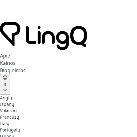
Apie
Kainos
Bloginimas
lt
Anglų
Ispanų
Vokiečių
Prancūzų
Italų
Portugalų
Japonų