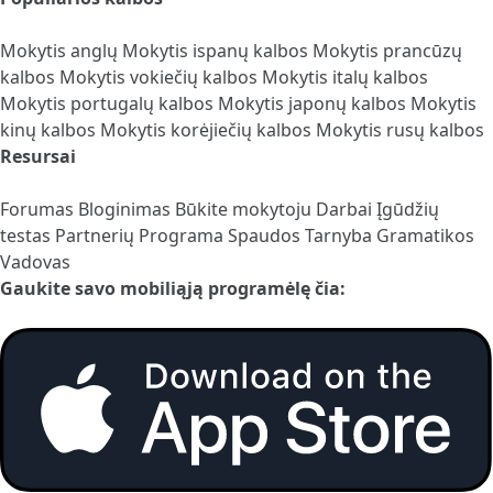
Mokytis anglų
Mokytis ispanų kalbos
Mokytis prancūzų
kalbos
Mokytis vokiečių kalbos
Mokytis italų kalbos
Mokytis portugalų kalbos
Mokytis japonų kalbos
Mokytis
kinų kalbos
Mokytis korėjiečių kalbos
Mokytis rusų kalbos
Resursai
Forumas
Bloginimas
Būkite mokytoju
Darbai
Įgūdžių
testas
Partnerių Programa
Spaudos Tarnyba
Gramatikos
Vadovas
Gaukite savo mobiliąją programėlę čia: