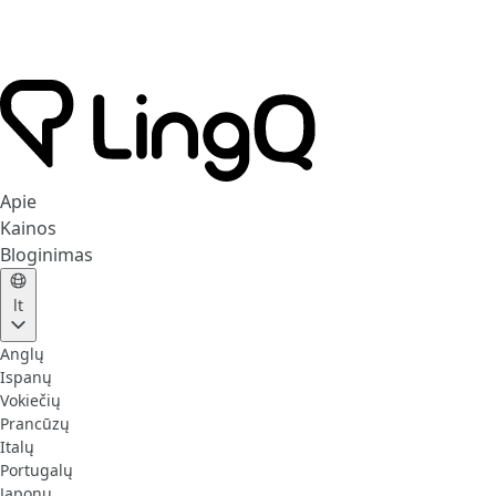
Apie
Kainos
Bloginimas
lt
Anglų
Ispanų
Vokiečių
Prancūzų
Italų
Portugalų
Japonų