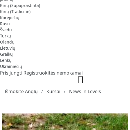
Kinų (Supaprastinta)
Kinų (Tradicinė)
Korėjiečių
Rusų
Švedų
Turkų
Olandų
Lietuvių
Graikų
Lenkų
Ukrainiečių
Prisijungti
Registruokitės nemokamai
Išmokite Anglų
Kursai
News in Levels