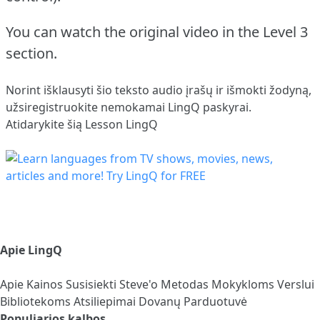
You can watch the original video in the Level 3
section.
Norint išklausyti šio teksto audio įrašų ir išmokti žodyną,
užsiregistruokite
nemokamai LingQ paskyrai.
Atidarykite šią Lesson LingQ
Apie LingQ
Apie
Kainos
Susisiekti
Steve'o Metodas
Mokykloms
Verslui
Bibliotekoms
Atsiliepimai
Dovanų Parduotuvė
Populiarios kalbos