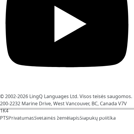
© 2002-2026
LingQ Languages Ltd.
Visos teisės saugomos.
200-2232 Marine Drive, West Vancouver, BC, Canada
V7V
1K4
Mes naudojame slapukus, kad padėtume pagerinti
PTS
Privatumas
Svetainės žemėlapis
Slapukų politika
LingQ. Apsilankę avetainėje Jūs sutinkate su mūsų
slapukų politika
.