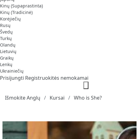
Kinų (Supaprastinta)
Kinų (Tradicinė)
Korėjiečių
Rusų
Švedų
Turkų
Olandų
Lietuvių
Graikų
Lenkų
Ukrainiečių
Prisijungti
Registruokitės nemokamai
Išmokite Anglų
Kursai
Who is She?