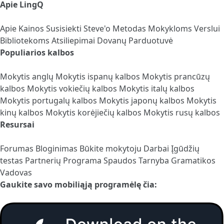
Apie LingQ
Apie
Kainos
Susisiekti
Steve'o Metodas
Mokykloms
Verslui
Bibliotekoms
Atsiliepimai
Dovanų Parduotuvė
Populiarios kalbos
Mokytis anglų
Mokytis ispanų kalbos
Mokytis prancūzų
kalbos
Mokytis vokiečių kalbos
Mokytis italų kalbos
Mokytis portugalų kalbos
Mokytis japonų kalbos
Mokytis
kinų kalbos
Mokytis korėjiečių kalbos
Mokytis rusų kalbos
Resursai
Forumas
Bloginimas
Būkite mokytoju
Darbai
Įgūdžių
testas
Partnerių Programa
Spaudos Tarnyba
Gramatikos
Vadovas
Gaukite savo mobiliąją programėlę čia: