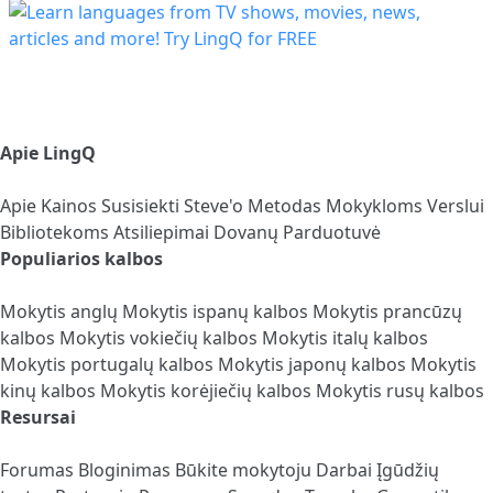
Apie LingQ
Apie
Kainos
Susisiekti
Steve'o Metodas
Mokykloms
Verslui
Bibliotekoms
Atsiliepimai
Dovanų Parduotuvė
Populiarios kalbos
Mokytis anglų
Mokytis ispanų kalbos
Mokytis prancūzų
kalbos
Mokytis vokiečių kalbos
Mokytis italų kalbos
Mokytis portugalų kalbos
Mokytis japonų kalbos
Mokytis
kinų kalbos
Mokytis korėjiečių kalbos
Mokytis rusų kalbos
Resursai
Forumas
Bloginimas
Būkite mokytoju
Darbai
Įgūdžių