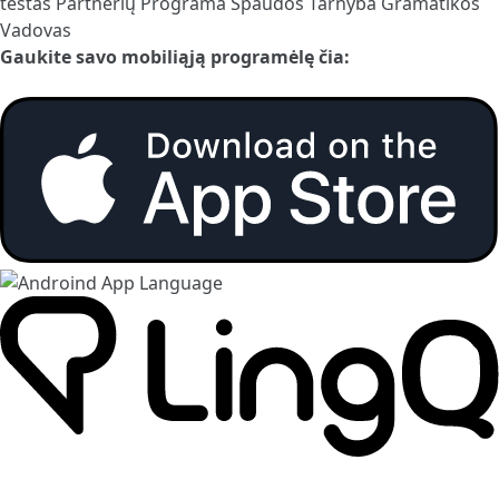
testas
Partnerių Programa
Spaudos Tarnyba
Gramatikos
Vadovas
Gaukite savo mobiliąją programėlę čia: