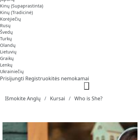
Kinų (Supaprastinta)
Kinų (Tradicinė)
Korėjiečių
Rusų
Švedų
Turkų
Olandų
Lietuvių
Graikų
Lenkų
Ukrainiečių
Prisijungti
Registruokitės nemokamai
Išmokite Anglų
Kursai
Who is She?