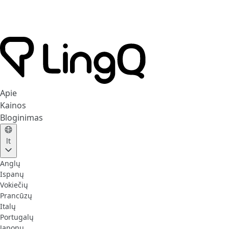
Apie
Kainos
Bloginimas
lt
Anglų
Ispanų
Vokiečių
Prancūzų
Italų
Portugalų
Japonų