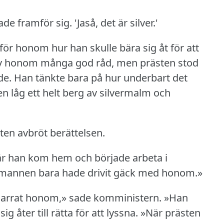
ade framför sig.
'Jaså, det är silver.'
r honom hur han skulle bära sig åt för att
h gav honom många god råd, men prästen stod
de.
Han tänkte bara på hur underbart det
en låg ett helt berg av silvermalm och
sten avbröt berättelsen.
när han kom hem och började arbeta i
ptmannen bara hade drivit gäck med honom.»
narrat honom,» sade komministern.
»Han
g åter till rätta för att lyssna.
»När prästen