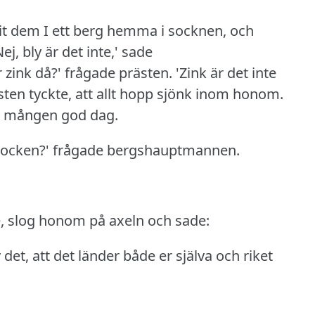
it dem I ett berg hemma i socknen, och
Nej, bly är det inte,' sade
r zink då?' frågade prästen.
'Zink är det inte
sten tyckte, att allt hopp sjönk inom honom.
på mången god dag.
 socken?' frågade bergshauptmannen.
 slog honom på axeln och sade:
v det, att det länder både er själva och riket