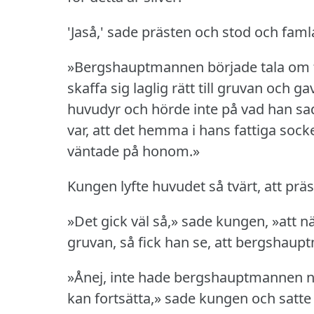
'Jaså,' sade prästen och stod och faml
»Bergshauptmannen började tala om fö
skaffa sig laglig rätt till gruvan oc
huvudyr och hörde inte på vad han sa
var, att det hemma i hans fattiga sock
väntade på honom.»
Kungen lyfte huvudet så tvärt, att prä
»Det gick väl så,» sade kungen, »att 
gruvan, så fick han se, att bergshau
»Ånej, inte hade bergshauptmannen 
kan fortsätta,» sade kungen och satte si