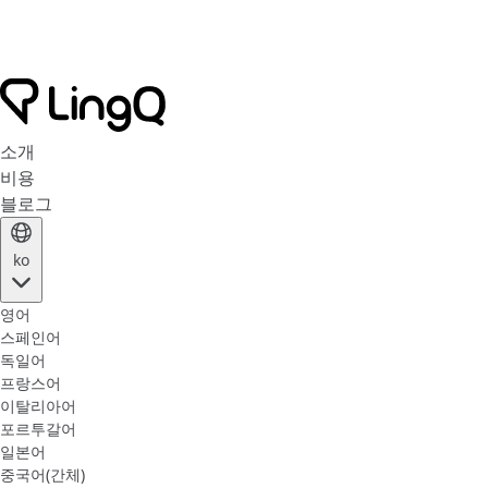
소개
비용
블로그
ko
영어
스페인어
독일어
프랑스어
이탈리아어
포르투갈어
일본어
중국어(간체)