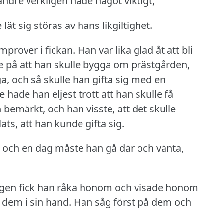
andre verkligen hade något viktigt,
ät sig störas av hans likgiltighet.
mprover i fickan.
Han var lika glad åt att bli
e på att han skulle bygga om prästgården,
a, och så skulle han gifta sig med en
 hade han eljest trott att han skulle få
 bemärkt, och han visste, att det skulle
ats, att han kunde gifta sig.
ar, och en dag måste han gå där och vänta,
igen fick han råka honom och visade honom
dem i sin hand.
Han såg först på dem och