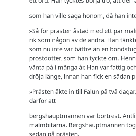
ett ord.
Han tycktes börja tro, att den 
som han ville säga honom, då han inte l
»Så for prästen åstad med ett par mal
rik som någon av de andra.
Han tänkt
som nu inte var bättre än en bondstug
prostdotter, som han tyckte om.
Henne
vänta på i många år.
Han var fattig och
dröja länge, innan han fick en sådan pl
»Prästen åkte in till Falun på två dag
därför att
bergshauptmannen var bortrest.
Äntl
malmbitarna.
Bergshauptmannen tog 
sedan på prästen.