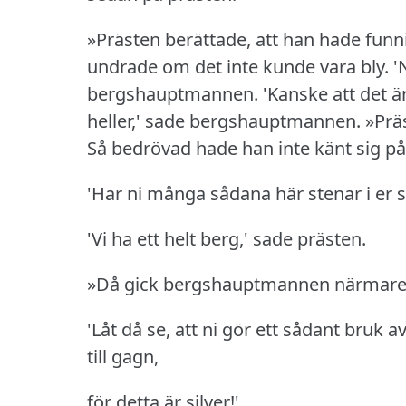
»Prästen berättade, att han hade funn
undrade om det inte kunde vara bly.
'
bergshauptmannen.
'Kanske att det ä
heller,' sade bergshauptmannen.
»Prä
Så bedrövad hade han inte känt sig 
'Har ni många sådana här stenar i er
'Vi ha ett helt berg,' sade prästen.
»Då gick bergshauptmannen närmare,
'Låt då se, att ni gör ett sådant bruk a
till gagn,
för detta är silver!'