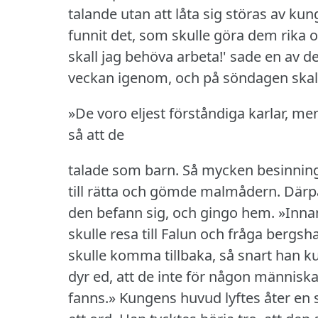
talande utan att låta sig störas av kung
funnit det, som skulle göra dem rika
skall jag behöva arbeta!' sade en av d
veckan igenom, och på söndagen skall j
»De voro eljest förståndiga karlar, me
så att de
talade som barn.
Så mycken besinning
till rätta och gömde malmådern.
Därp
den befann sig, och gingo hem.
»Inna
skulle resa till Falun och fråga berg
skulle komma tillbaka, så snart han k
dyr ed, att de inte för någon människ
fanns.» Kungens huvud lyftes åter en