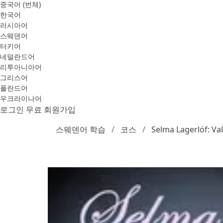
중국어 (번체)
한국어
러시아어
스웨덴어
터키어
네덜란드어
리투아니아어
그리스어
폴란드어
우크라이나어
로그인
무료 회원가입
스웨덴어 학습
코스
Selma Lagerlöf: Va