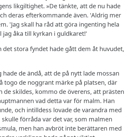
ens likgiltighet.
»De tänkte, att de nu hade
 och deras efterkommande även.
'Aldrig mer
em.
'Jag skall ha råd att göra ingenting hela
ag åka till kyrkan i guldkaret!'
n det stora fyndet hade gått dem åt huvudet,
 hade de ändå, att de på nytt lade mossan
å togo de noggrant märke på platsen, där
n de skildes, kommo de överens, att prästen
shauptmannen vad detta var för malm.
Han
unde, och intilldess lovade de varandra med
a skulle förråda var det var, som malmen
 smula, men han avbröt inte berättaren med