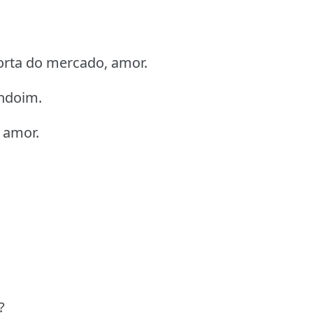
porta do mercado, amor.
ndoim.
 amor.
?