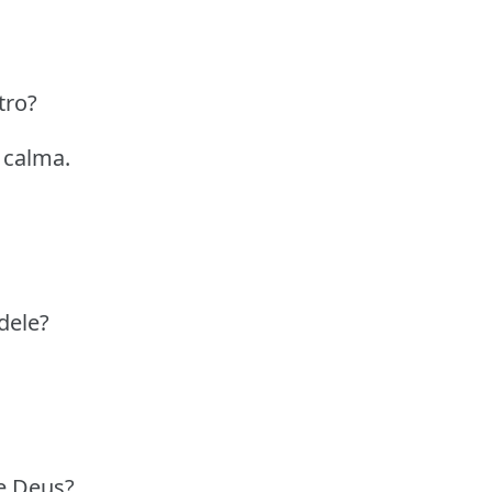
tro?
 calma.
dele?
e Deus?