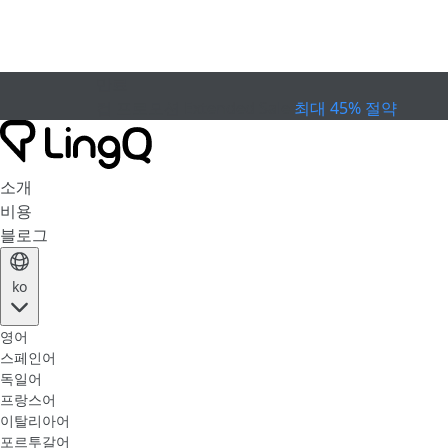
만료
컵 프로모션
Extended Sale
최대 45% 절약
소개
비용
블로그
ko
영어
스페인어
독일어
프랑스어
이탈리아어
포르투갈어