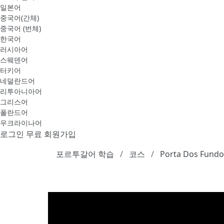
일본어
중국어(간체)
중국어 (번체)
한국어
러시아어
스웨덴어
터키어
네덜란드어
리투아니아어
그리스어
폴란드어
우크라이나어
로그인
무료 회원가입
포르투갈어 학습
코스
Porta Dos Fundo