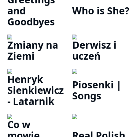
and
Who is She?
Goodbyes
Zmiany na
Derwisz i
Ziemi
uczeń
Henryk
Piosenki |
Sienkiewicz
Songs
- Latarnik
Co w
mowie
Real Polish