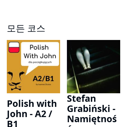
모든 코스
Stefan
Polish with
Grabiński -
John - A2 /
Namiętnoś
B1