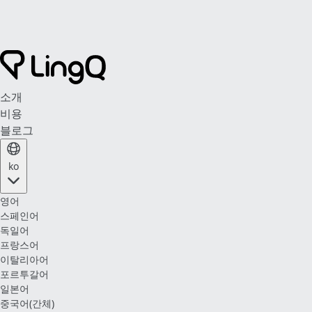
소개
비용
블로그
ko
영어
스페인어
독일어
프랑스어
이탈리아어
포르투갈어
일본어
중국어(간체)