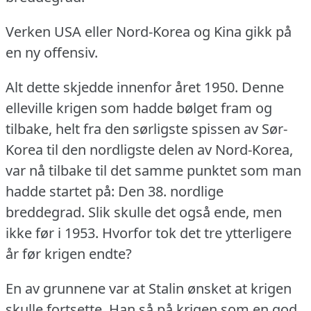
Verken USA eller Nord-Korea og Kina gikk på
en ny offensiv.
Alt dette skjedde innenfor året 1950.
Denne
elleville krigen som hadde bølget fram og
tilbake, helt fra den sørligste spissen av Sør-
Korea til den nordligste delen av Nord-Korea,
var nå tilbake til det samme punktet som man
hadde startet på: Den 38. nordlige
breddegrad.
Slik skulle det også ende, men
ikke før i 1953.
Hvorfor tok det tre ytterligere
år før krigen endte?
En av grunnene var at Stalin ønsket at krigen
skulle fortsette.
Han så på krigen som en god