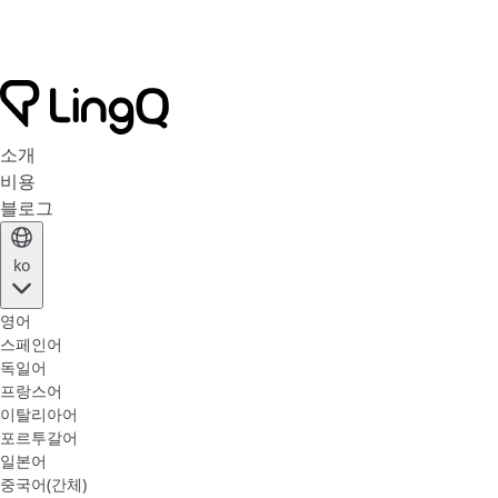
소개
비용
블로그
ko
영어
스페인어
독일어
프랑스어
이탈리아어
포르투갈어
일본어
중국어(간체)