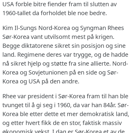
USA forble bitre fiender fram til slutten av
1960-tallet da forholdet ble noe bedre.
Kim Il-Sungs Nord-Korea og Syngman Rhees
Sør-Korea vant utvilsomt mest på krigen.
Begge diktatorene sikret sin posisjon og sine
land.
Regimene deres var trygge, og de hadde
nå sikret hjelp og støtte fra sine allierte.
Nord-
Korea og Sovjetunionen på en side og Sør-
Korea og USA på den andre.
Rhee var president i Sør-Korea fram til han ble
tvunget til å gi seg i 1960, da var han 84år.
Sør-
Korea ble etter dette et mer demokratisk land,
og etter hvert fikk de en stor, faktisk massiv
økonomisk vekst.
I dag er Sør-Korea et av de