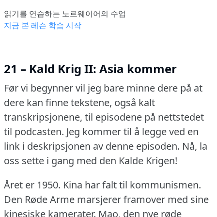
읽기를 연습하는 노르웨이어의 수업
지금 본 레슨 학습 시작
21 – Kald Krig II: Asia kommer
Før vi begynner vil jeg bare minne dere på at
dere kan finne tekstene, også kalt
transkripsjonene, til episodene på nettstedet
til podcasten.
Jeg kommer til å legge ved en
link i deskripsjonen av denne episoden.
Nå, la
oss sette i gang med den Kalde Krigen!
Året er 1950.
Kina har falt til kommunismen.
Den Røde Arme marsjerer framover med sine
kinesiske kamerater.
Mao, den nye røde