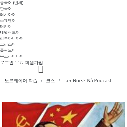
중국어 (번체)
한국어
러시아어
스웨덴어
터키어
네덜란드어
리투아니아어
그리스어
폴란드어
우크라이나어
로그인
무료 회원가입
노르웨이어 학습
코스
Lær Norsk Nå Podcast