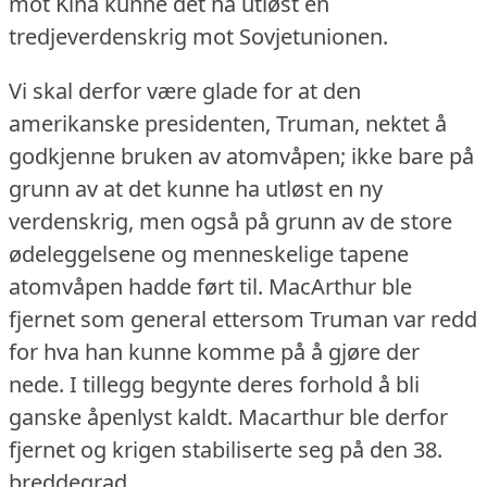
mot Kina kunne det ha utløst en
tredjeverdenskrig mot Sovjetunionen.
Vi skal derfor være glade for at den
amerikanske presidenten, Truman, nektet å
godkjenne bruken av atomvåpen; ikke bare på
grunn av at det kunne ha utløst en ny
verdenskrig, men også på grunn av de store
ødeleggelsene og menneskelige tapene
atomvåpen hadde ført til.
MacArthur ble
fjernet som general ettersom Truman var redd
for hva han kunne komme på å gjøre der
nede.
I tillegg begynte deres forhold å bli
ganske åpenlyst kaldt.
Macarthur ble derfor
fjernet og krigen stabiliserte seg på den 38.
breddegrad.