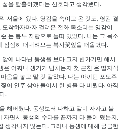
그 섬을 탈출하겠다는 신호라고 생각했다.
찍 서울에 왔다.
영감을 속이고 온 것도, 영감 곁
 도착하자마자 걸려온 전화 목소리는 영감이
 돈 봉투 자랑으로 들떠 있었다.
나는 그 목소
에 점점히 떠내려오는 복사꽃잎을 떠올렸다.
내 앞에 나타난 동생을 보다 그저 반가기만 해서
생은 어찌나 생기가 넘치는지 첫 근친 온 딸자식
마음을 놓고 말 것 같았다.
나는 아끼던 포도주
찢어 안주 삼아 둘이서 한 병을 다 비웠다.
아직
다.
을 해버렸다.
동생보러 나하고 같이 자자고 붙
이 자면서 동생의 수다를 끝까지 다 들어 줬는지,
잘 생각나지 않는다.
그러나 동생에 대해 궁금한