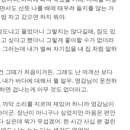
면서도 선뜻 나를 배에 태우려 들지를 않는 거
밤 자고 갔으면 하지 뭐야.
 정도냐고 물었더니 그렇지는 않다길래, 짐도 있
쉬고 싶다고 했더니 그렇게 좋아할 수가 없더라
 그러는데 내가 벌써 자기집을 내 집 처럼 말하
건 그때가 처음이거든.
그래도 난 여객선 보다
.
내가 바다에 대해서 뭘 알우.
영감님이 운전하
하면 겁나는게 아무 것도 없더라고.
, 꺄악 소리를 지르며 재밌어 하니까 영감님이
하더군.
장난이 아니구나 싶었지만 마음은 편안
 싶은데 뭐가 무섭겠어.
한 시간 사십 분 걸린
는데도 나는 늦는 다는 생각도 없었어.