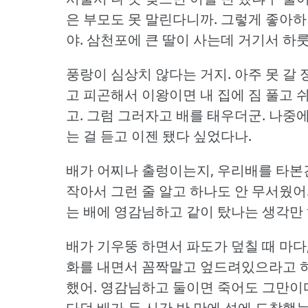
은 부모도 못 말린다니까.
그렇게 좋아하
야.
삼천포에 큰 딸이 사는데 거기서 하룻
풍랑이 심상치 않다는 거지.
아주 못 갈
고 피곤해서 이왕이면 내 집에 짐 풀고 
고.
그럼 그러자고 배를 태우더군.
나중에
는 걸 듣고 이젠 됐다 싶었다나.
배가 어찌나 출렁이는지, 우리배를 타본
작아서 그런 줄 알고 하나도 안 무서웠어
는 배에 영감님하고 같이 탔나는 생각만 
배가 기우뚱 하면서 파도가 덮칠 때 마다
화를 내면서 꼼짝말고 엎드려있으라고 
했어.
영감님하고 둘이면 죽어도 그만이다
다던 배가 두 시간 반 만에 섬에 도착했