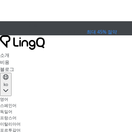
만료
컵 프로모션
Extended Sale
최대 45% 절약
소개
비용
블로그
ko
영어
스페인어
독일어
프랑스어
이탈리아어
포르투갈어