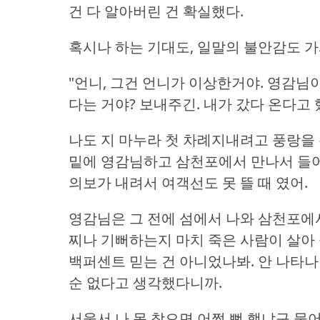
건 다 알아버린 건 확실했다.
혹시나 하는 기대도, 일말의 불안감도 
"언니, 그건 언니가 이상한거야.
영감님이
다는 거야?
보내주긴.
내가 갔다 온다고 
나도 지 마누라 첫 차례지내려고 풍랑을 
밑에 영감님하고 삼천포에서 만나서 들어갈
의보가 내려서 여객선도 못 뜰 때 였어.
영감님은 그 전에 섬에서 나와 삼천포에
찌나 기뻐하는지 마치 죽은 사람이 살아 
백퍼센트 믿는 건 아니었나봐.
안 나타나
순 없다고 생각했다니까.
서울서 나 못 찾으면 어쩔 뻔 했냐구 물