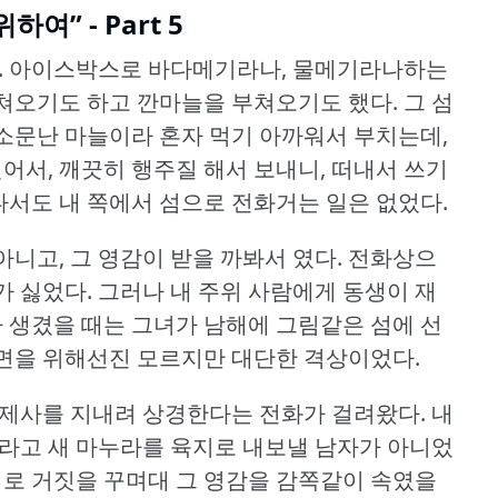
하여” - Part 5
.
아이스박스로 바다메기라나, 물메기라나하는
쳐오기도 하고 깐마늘을 부쳐오기도 했다.
그 섬
소문난 마늘이라 혼자 먹기 아까워서 부치는데,
씻어서, 깨끗히 행주질 해서 보내니, 떠내서 쓰기
나서도 내 쪽에서 섬으로 전화거는 일은 없었다.
니고, 그 영감이 받을 까봐서 였다.
전화상으
가 싫었다.
그러나 내 주위 사람에게 동생이 재
가 생겼을 때는 그녀가 남해에 그림같은 섬에 선
면을 위해선진 모르지만 대단한 격상이었다.
 제사를 지내려 상경한다는 전화가 걸려왔다.
내
내라고 새 마누라를 육지로 내보낼 남자가 아니었
씨로 거짓을 꾸며대 그 영감을 감쪽같이 속였을