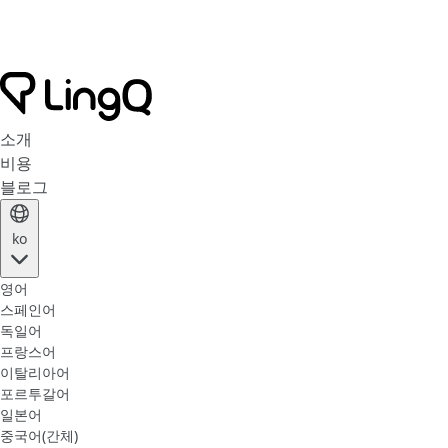
소개
비용
블로그
ko
영어
스페인어
독일어
프랑스어
이탈리아어
포르투갈어
일본어
중국어(간체)