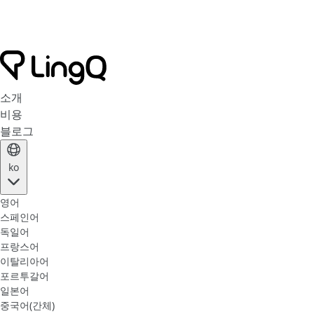
소개
비용
블로그
ko
영어
스페인어
독일어
프랑스어
이탈리아어
포르투갈어
일본어
중국어(간체)