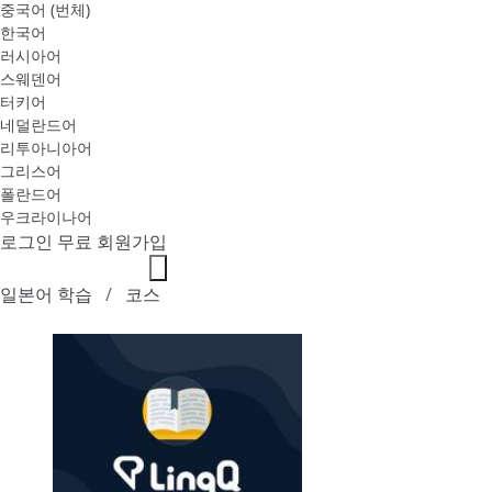
중국어 (번체)
한국어
러시아어
스웨덴어
터키어
네덜란드어
리투아니아어
그리스어
폴란드어
우크라이나어
로그인
무료 회원가입
일본어 학습
코스