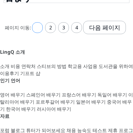
다음 페이지
페이지 이동:
1
2
3
4
LingQ 소개
소개
비용
연락처
스티브의 방법
학교용
사업용
도서관을 위하여
이용후기
기프트 샵
인기 언어
영어 배우기
스페인어 배우기
프랑스어 배우기
독일어 배우기
이
탈리아어 배우기
포르투갈어 배우기
일본어 배우기
중국어 배우
기
한국어 배우기
러시아어 배우기
자료
포럼
블로그
튜터가 되어보세요
채용
능숙도 테스트
제휴 프로그