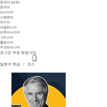
중국어 (번체)
한국어
러시아어
스웨덴어
터키어
네덜란드어
리투아니아어
그리스어
폴란드어
우크라이나어
로그인
무료 회원가입
일본어 학습
코스