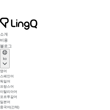
소개
비용
블로그
ko
영어
스페인어
독일어
프랑스어
이탈리아어
포르투갈어
일본어
중국어(간체)