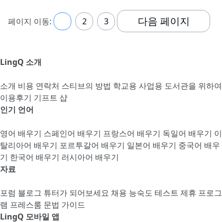
다음 페이지
페이지 이동:
1
2
3
LingQ 소개
소개
비용
연락처
스티브의 방법
학교용
사업용
도서관을 위하여
이용후기
기프트 샵
인기 언어
영어 배우기
스페인어 배우기
프랑스어 배우기
독일어 배우기
이
탈리아어 배우기
포르투갈어 배우기
일본어 배우기
중국어 배우
기
한국어 배우기
러시아어 배우기
자료
포럼
블로그
튜터가 되어보세요
채용
능숙도 테스트
제휴 프로그
램
프레스룸
문법 가이드
LingQ 모바일 앱