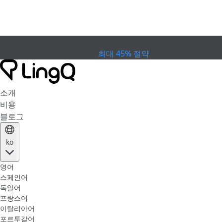
만료
컵 프로모션
Extended Sale
최대 45% 절약
소개
비용
블로그
ko
영어
스페인어
독일어
프랑스어
이탈리아어
포르투갈어