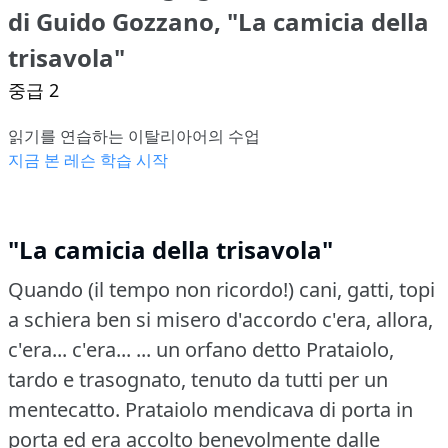
di Guido Gozzano, "La camicia della
trisavola"
중급 2
읽기를 연습하는 이탈리아어의 수업
지금 본 레슨 학습 시작
"La camicia della trisavola"
Quando (il tempo non ricordo!)
cani, gatti, topi
a schiera ben si misero d'accordo c'era, allora,
c'era... c'era...
... un orfano detto Prataiolo,
tardo e trasognato, tenuto da tutti per un
mentecatto.
Prataiolo mendicava di porta in
porta ed era accolto benevolmente dalle