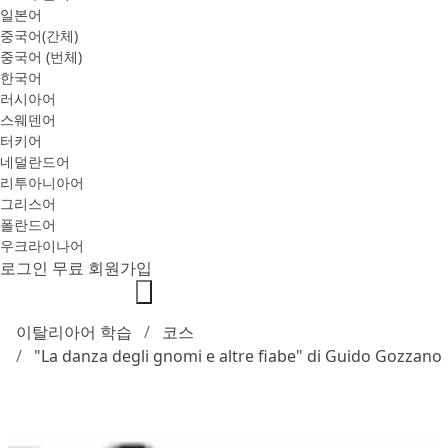
일본어
중국어(간체)
중국어 (번체)
한국어
러시아어
스웨덴어
터키어
네덜란드어
리투아니아어
그리스어
폴란드어
우크라이나어
로그인
무료 회원가입
이탈리아어 학습
코스
"La danza degli gnomi e altre fiabe" di Guido Gozzano