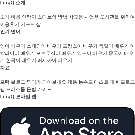
LingQ 소개
소개
비용
연락처
스티브의 방법
학교용
사업용
도서관을 위하여
이용후기
기프트 샵
인기 언어
영어 배우기
스페인어 배우기
프랑스어 배우기
독일어 배우기
이
탈리아어 배우기
포르투갈어 배우기
일본어 배우기
중국어 배우
기
한국어 배우기
러시아어 배우기
자료
포럼
블로그
튜터가 되어보세요
채용
능숙도 테스트
제휴 프로그
램
프레스룸
문법 가이드
LingQ 모바일 앱