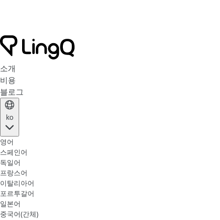
소개
비용
블로그
ko
영어
스페인어
독일어
프랑스어
이탈리아어
포르투갈어
일본어
중국어(간체)