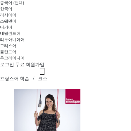
중국어 (번체)
한국어
러시아어
스웨덴어
터키어
네덜란드어
리투아니아어
그리스어
폴란드어
우크라이나어
로그인
무료 회원가입
프랑스어 학습
코스