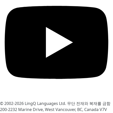
© 2002-2026
LingQ Languages Ltd.
무단 전재와 복재를 금함
200-2232 Marine Drive, West Vancouver, BC, Canada
V7V