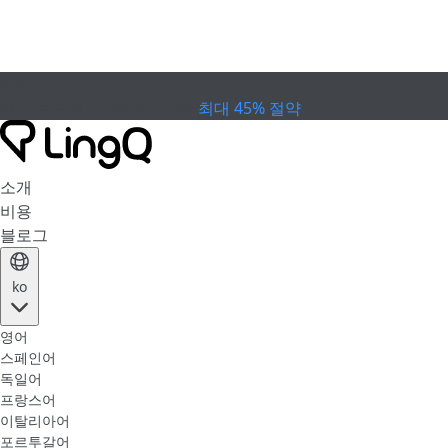
만료
컵 프로모션
Extended Sale
최대 45% 절약
소개
비용
블로그
ko
영어
스페인어
독일어
프랑스어
이탈리아어
포르투갈어