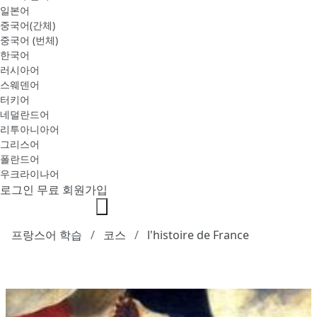
일본어
중국어(간체)
중국어 (번체)
한국어
러시아어
스웨덴어
터키어
네덜란드어
리투아니아어
그리스어
폴란드어
우크라이나어
로그인
무료 회원가입
프랑스어 학습
코스
l'histoire de France