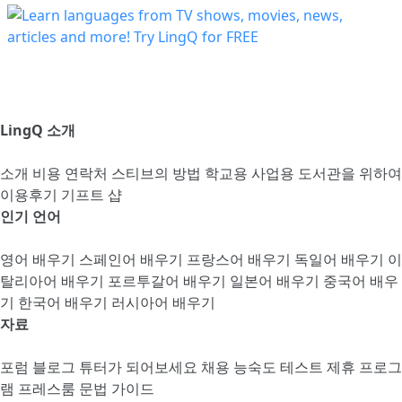
LingQ 소개
소개
비용
연락처
스티브의 방법
학교용
사업용
도서관을 위하여
이용후기
기프트 샵
인기 언어
영어 배우기
스페인어 배우기
프랑스어 배우기
독일어 배우기
이
탈리아어 배우기
포르투갈어 배우기
일본어 배우기
중국어 배우
기
한국어 배우기
러시아어 배우기
자료
포럼
블로그
튜터가 되어보세요
채용
능숙도 테스트
제휴 프로그
램
프레스룸
문법 가이드