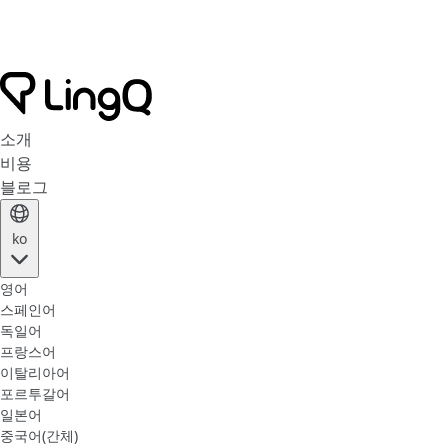
소개
비용
블로그
ko
영어
스페인어
독일어
프랑스어
이탈리아어
포르투갈어
일본어
중국어(간체)