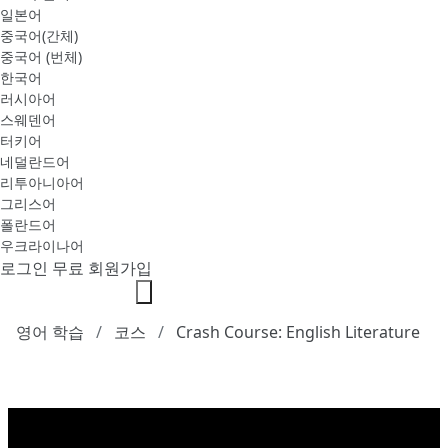
일본어
중국어(간체)
중국어 (번체)
한국어
러시아어
스웨덴어
터키어
네덜란드어
리투아니아어
그리스어
폴란드어
우크라이나어
로그인
무료 회원가입
영어 학습
코스
Crash Course: English Literature