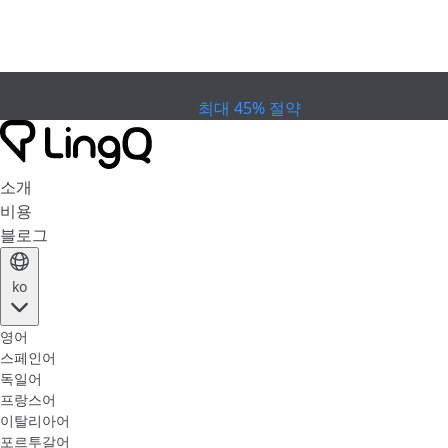
만료
컵 프로모션
Extended Sale
최대 45% 절약
소개
비용
블로그
ko
영어
스페인어
독일어
프랑스어
이탈리아어
포르투갈어