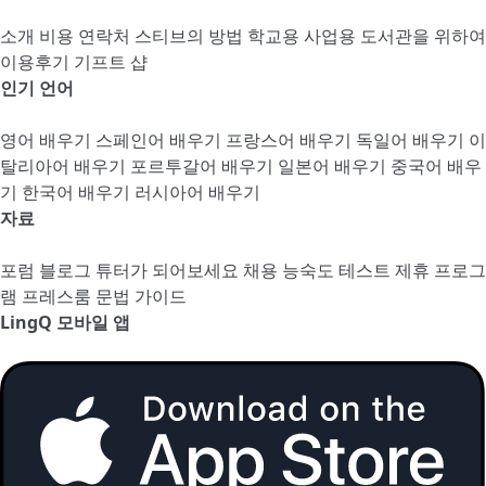
소개
비용
연락처
스티브의 방법
학교용
사업용
도서관을 위하여
이용후기
기프트 샵
인기 언어
영어 배우기
스페인어 배우기
프랑스어 배우기
독일어 배우기
이
탈리아어 배우기
포르투갈어 배우기
일본어 배우기
중국어 배우
기
한국어 배우기
러시아어 배우기
자료
포럼
블로그
튜터가 되어보세요
채용
능숙도 테스트
제휴 프로그
램
프레스룸
문법 가이드
LingQ 모바일 앱