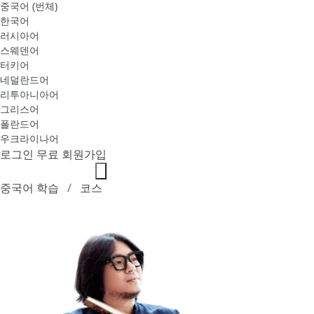
중국어 (번체)
한국어
러시아어
스웨덴어
터키어
네덜란드어
리투아니아어
그리스어
폴란드어
우크라이나어
로그인
무료 회원가입
중국어 학습
코스