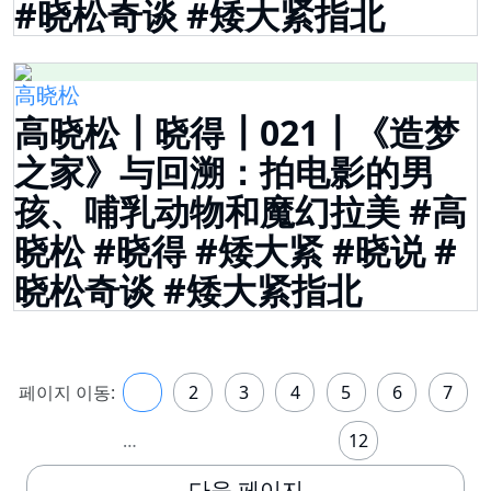
#晓松奇谈 #矮大紧指北
高晓松
高晓松┃晓得┃021┃《造梦
之家》与回溯：拍电影的男
孩、哺乳动物和魔幻拉美 #高
晓松 #晓得 #矮大紧 #晓说 #
晓松奇谈 #矮大紧指北
페이지 이동:
1
2
3
4
5
6
7
…
12
다음 페이지