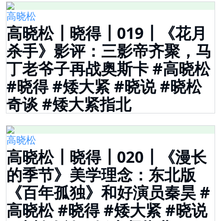
高晓松
高晓松┃晓得┃019┃《花月
杀手》影评：三影帝齐聚，马
丁老爷子再战奥斯卡 #高晓松
#晓得 #矮大紧 #晓说 #晓松
奇谈 #矮大紧指北
高晓松
高晓松┃晓得┃020┃《漫长
的季节》美学理念：东北版
《百年孤独》和好演员秦昊 #
高晓松 #晓得 #矮大紧 #晓说