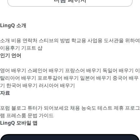
LingQ 소개
소개
비용
연락처
스티브의 방법
학교용
사업용
도서관을 위하여
이용후기
기프트 샵
인기 언어
영어 배우기
스페인어 배우기
프랑스어 배우기
독일어 배우기
이
탈리아어 배우기
포르투갈어 배우기
일본어 배우기
중국어 배우
기
한국어 배우기
러시아어 배우기
자료
포럼
블로그
튜터가 되어보세요
채용
능숙도 테스트
제휴 프로그
램
프레스룸
문법 가이드
LingQ 모바일 앱