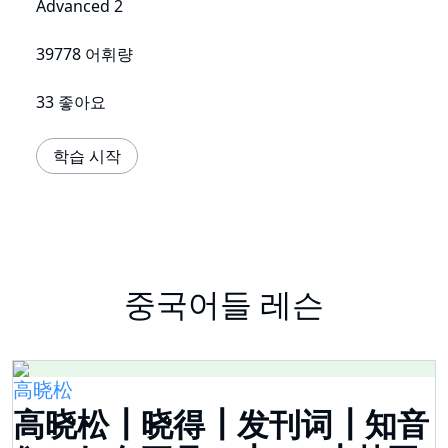
Advanced 2
39778 어휘량
33 좋아요
학습 시작
중국어들 레슨
高晓松
高晓松┃晓得┃发刊词┃知音