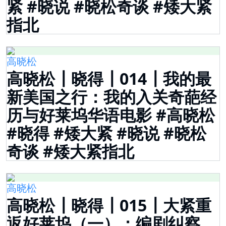
紧 #晓说 #晓松奇谈 #矮大紧
指北
高晓松
高晓松┃晓得┃014┃我的最
新美国之行：我的入关奇葩经
历与好莱坞华语电影 #高晓松
#晓得 #矮大紧 #晓说 #晓松
奇谈 #矮大紧指北
高晓松
高晓松┃晓得┃015┃大紧重
返好莱坞（一）：编剧纠察