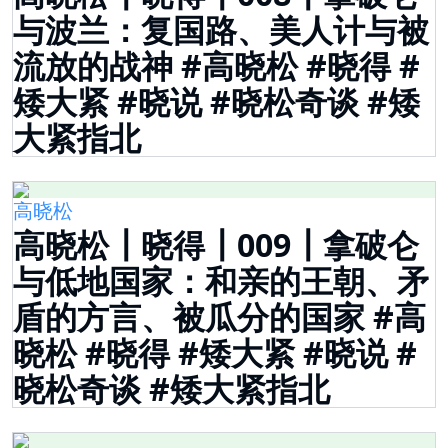
与波兰：复国路、美人计与被
流放的战神 #高晓松 #晓得 #
矮大紧 #晓说 #晓松奇谈 #矮
大紧指北
高晓松
高晓松┃晓得┃009┃拿破仑
与低地国家：和亲的王朝、矛
盾的方言、被瓜分的国家 #高
晓松 #晓得 #矮大紧 #晓说 #
晓松奇谈 #矮大紧指北