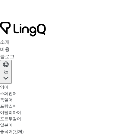
소개
비용
블로그
ko
영어
스페인어
독일어
프랑스어
이탈리아어
포르투갈어
일본어
중국어(간체)