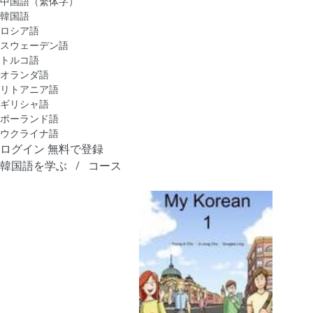
中国語（繁体字）
韓国語
ロシア語
スウェーデン語
トルコ語
オランダ語
リトアニア語
ギリシャ語
ポーランド語
ウクライナ語
ログイン
無料で登録
韓国語を学ぶ
コース