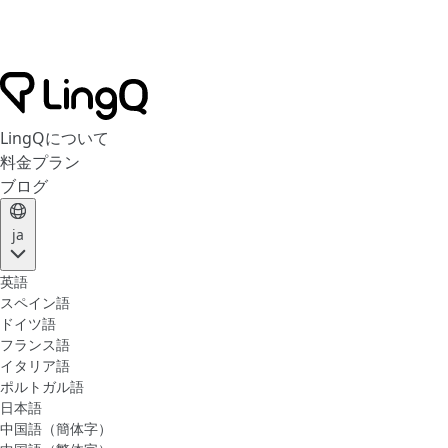
LingQについて
料金プラン
ブログ
ja
英語
スペイン語
ドイツ語
フランス語
イタリア語
ポルトガル語
日本語
中国語（簡体字）