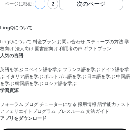
次のページ
ページに移動:
1
2
LingQについて
LingQについて
料金プラン
お問い合わせ
スティーブの方法
学
校向け
法人向け
図書館向け
利用者の声
ギフトプラン
人気の言語
英語を学ぶ
スペイン語を学ぶ
フランス語を学ぶ
ドイツ語を学
ぶ
イタリア語を学ぶ
ポルトガル語を学ぶ
日本語を学ぶ
中国語
を学ぶ
韓国語を学ぶ
ロシア語を学ぶ
学習資源
フォーラム
ブログ
チューターになる
採用情報
語学能力テスト
アフェリエイトプログラム
プレスルーム
文法ガイド
アプリをダウンロード