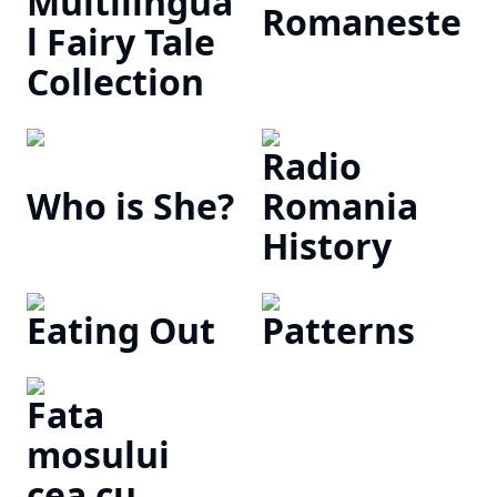
Multilingua
Romaneste
l Fairy Tale
Collection
Radio
Who is She?
Romania
History
Eating Out
Patterns
Fata
mosului
cea cu