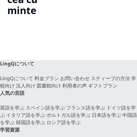
minte
LingQについて
LingQについて
料金プラン
お問い合わせ
スティーブの方法
学
校向け
法人向け
図書館向け
利用者の声
ギフトプラン
人気の言語
英語を学ぶ
スペイン語を学ぶ
フランス語を学ぶ
ドイツ語を学
ぶ
イタリア語を学ぶ
ポルトガル語を学ぶ
日本語を学ぶ
中国語
を学ぶ
韓国語を学ぶ
ロシア語を学ぶ
学習資源