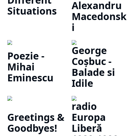
Alexandru
Situations
Macedonsk
i
George
Poezie -
Coșbuc -
Mihai
Balade si
Eminescu
Idile
radio
Greetings &
Europa
Goodbyes!
Liberă