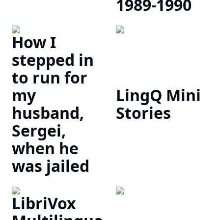
1989-1990
How I
stepped in
to run for
my
LingQ Mini
husband,
Stories
Sergei,
when he
was jailed
LibriVox