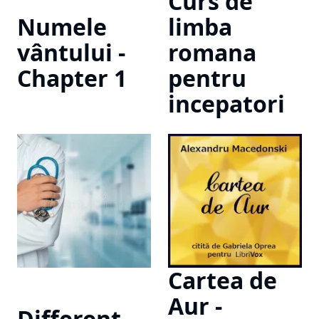
Curs de
Numele
limba
vântului -
romana
Chapter 1
pentru
incepatori
Cartea de
Aur -
Different