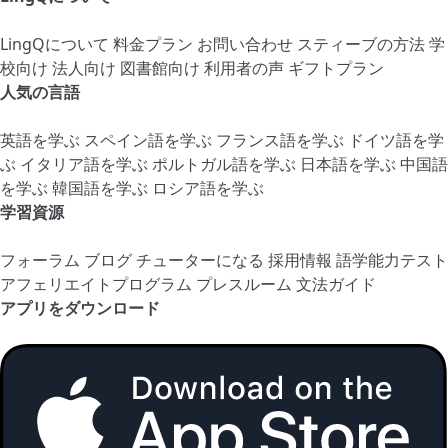
LingQについて
料金プラン
お問い合わせ
スティーブの方法
学
校向け
法人向け
図書館向け
利用者の声
ギフトプラン
人気の言語
英語を学ぶ
スペイン語を学ぶ
フランス語を学ぶ
ドイツ語を学
ぶ
イタリア語を学ぶ
ポルトガル語を学ぶ
日本語を学ぶ
中国語
を学ぶ
韓国語を学ぶ
ロシア語を学ぶ
学習資源
フォーラム
ブログ
チューターになる
採用情報
語学能力テスト
アフェリエイトプログラム
プレスルーム
文法ガイド
アプリをダウンロード