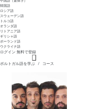
中国語（繁体字）
韓国語
ロシア語
スウェーデン語
トルコ語
オランダ語
リトアニア語
ギリシャ語
ポーランド語
ウクライナ語
ログイン
無料で登録
ポルトガル語を学ぶ
コース