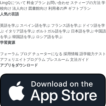
LingQについて
料金プラン
お問い合わせ
スティーブの方法
学
校向け
法人向け
図書館向け
利用者の声
ギフトプラン
人気の言語
英語を学ぶ
スペイン語を学ぶ
フランス語を学ぶ
ドイツ語を学
ぶ
イタリア語を学ぶ
ポルトガル語を学ぶ
日本語を学ぶ
中国語
を学ぶ
韓国語を学ぶ
ロシア語を学ぶ
学習資源
フォーラム
ブログ
チューターになる
採用情報
語学能力テスト
アフェリエイトプログラム
プレスルーム
文法ガイド
アプリをダウンロード