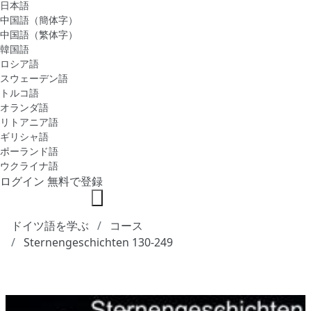
日本語
中国語（簡体字）
中国語（繁体字）
韓国語
ロシア語
スウェーデン語
トルコ語
オランダ語
リトアニア語
ギリシャ語
ポーランド語
ウクライナ語
ログイン
無料で登録
ドイツ語を学ぶ
コース
Sternengeschichten 130-249