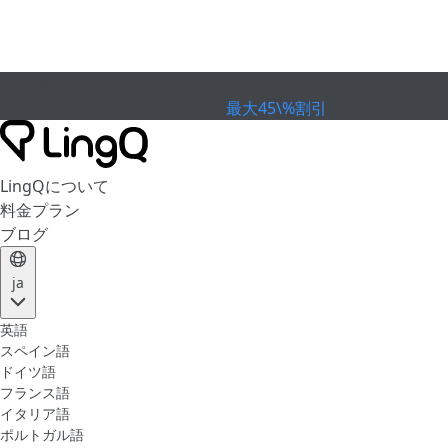
有効期限が切れました
カップを祝おう
Extended Sale
最大45\%割引
LingQについて
料金プラン
ブログ
ja
英語
スペイン語
ドイツ語
フランス語
イタリア語
ポルトガル語