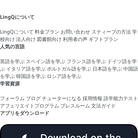
LingQについて
LingQについて
料金プラン
お問い合わせ
スティーブの方法
学
校向け
法人向け
図書館向け
利用者の声
ギフトプラン
人気の言語
英語を学ぶ
スペイン語を学ぶ
フランス語を学ぶ
ドイツ語を学
ぶ
イタリア語を学ぶ
ポルトガル語を学ぶ
日本語を学ぶ
中国語
を学ぶ
韓国語を学ぶ
ロシア語を学ぶ
学習資源
フォーラム
ブログ
チューターになる
採用情報
語学能力テスト
アフェリエイトプログラム
プレスルーム
文法ガイド
アプリをダウンロード