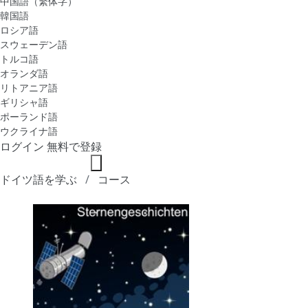
中国語（繁体字）
韓国語
ロシア語
スウェーデン語
トルコ語
オランダ語
リトアニア語
ギリシャ語
ポーランド語
ウクライナ語
ログイン
無料で登録
ドイツ語を学ぶ
コース