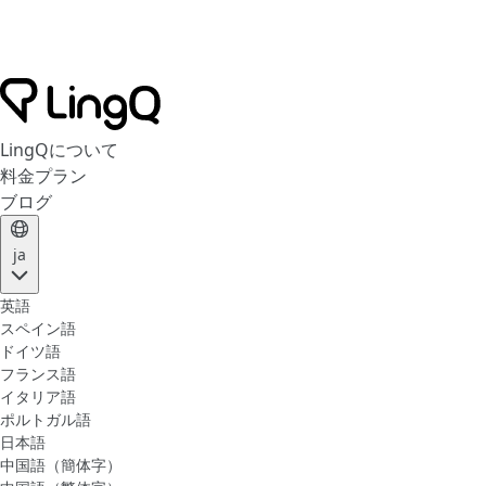
LingQについて
料金プラン
ブログ
ja
英語
スペイン語
ドイツ語
フランス語
イタリア語
ポルトガル語
日本語
中国語（簡体字）