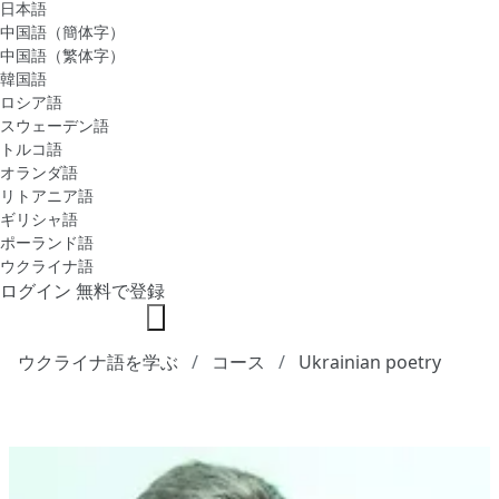
日本語
中国語（簡体字）
中国語（繁体字）
韓国語
ロシア語
スウェーデン語
トルコ語
オランダ語
リトアニア語
ギリシャ語
ポーランド語
ウクライナ語
ログイン
無料で登録
ウクライナ語を学ぶ
コース
Ukrainian poetry