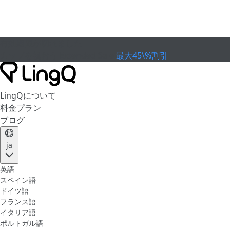
有効期限が切れました
カップを祝おう
Extended Sale
最大45\%割引
LingQについて
料金プラン
ブログ
ja
英語
スペイン語
ドイツ語
フランス語
イタリア語
ポルトガル語