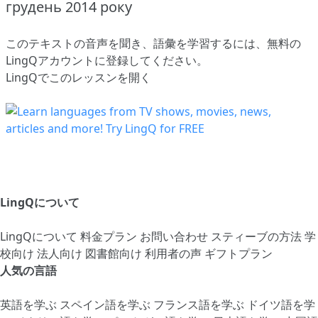
грудень 2014 року
このテキストの音声を聞き、語彙を学習するには、
無料の
LingQアカウントに登録してください
。
LingQでこのレッスンを開く
LingQについて
LingQについて
料金プラン
お問い合わせ
スティーブの方法
学
校向け
法人向け
図書館向け
利用者の声
ギフトプラン
人気の言語
英語を学ぶ
スペイン語を学ぶ
フランス語を学ぶ
ドイツ語を学