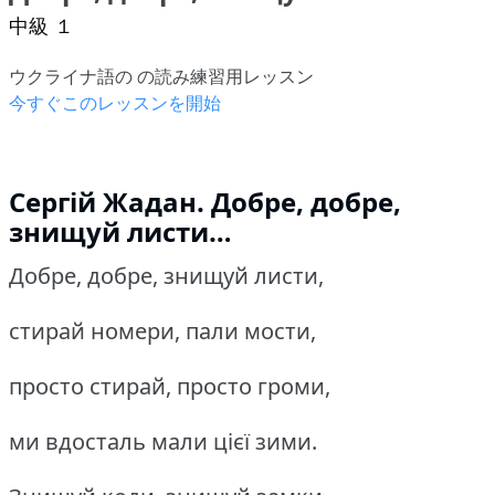
中級 １
ウクライナ語の の読み練習用レッスン
今すぐこのレッスンを開始
Сергій Жадан. Добре, добре,
знищуй листи…
Добре, добре, знищуй листи,
стирай номери, пали мости,
просто стирай, просто громи,
ми вдосталь мали цієї зими.